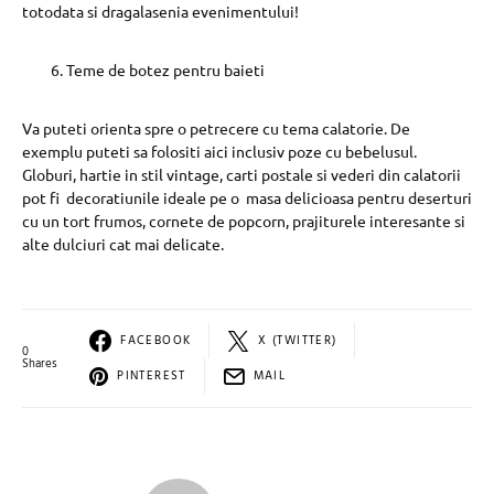
totodata si dragalasenia evenimentului!
Teme de botez pentru baieti
Va puteti orienta spre o petrecere cu tema calatorie. De
exemplu puteti sa folositi aici inclusiv poze cu bebelusul.
Globuri, hartie in stil vintage, carti postale si vederi din calatorii
pot fi decoratiunile ideale pe o masa delicioasa pentru deserturi
cu un tort frumos, cornete de popcorn, prajiturele interesante si
alte dulciuri cat mai delicate.
FACEBOOK
X (TWITTER)
0
Shares
PINTEREST
MAIL