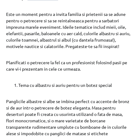
Este un moment pentru a invita familia si prietenii sa se adune
pentru o petrecere si sa se reintalneasca pentru a sarbatori
impreuna marele eveniment. Ideile tematice includ mieii, oile,
elefantii, pasarile, baloanele cu aer cald, culorile albastru si auriu,
culorile toamnei, albastrul si albul (cu dantela frumoasa!),
motivele nautice si calatoriile. Pregateste-te sa fii inspirat!
Planificati o petrecere la fel ca un profesionist folosind pasii pe
care vi-i prezentam in cele ce urmeaza.
Tema cu albastru si auriu pentru un botez special
Panglicile albastre si albe se imbina perfect cu accente de bronz
si de aur intr-o petrecere de botez eleganta. Masa pentru
deserturi poate fi creata cu usurinta utilizand o fata de masa,
flori monocromatice, si o mare varietate de borcane
transparente rudimentare umplute cu bomboane de in culorile
alese si impodobite cu panglici de matase si etichete