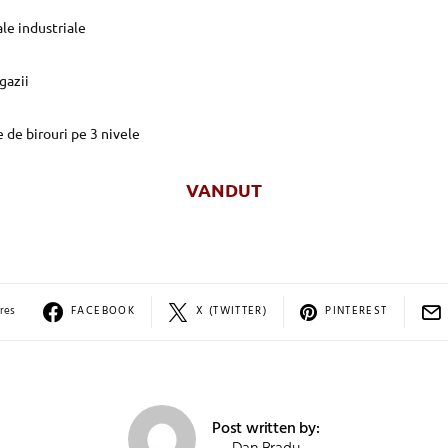
le industriale
gazii
 de birouri pe 3 nivele
VANDUT
res
FACEBOOK
X (TWITTER)
PINTEREST
Post written by: