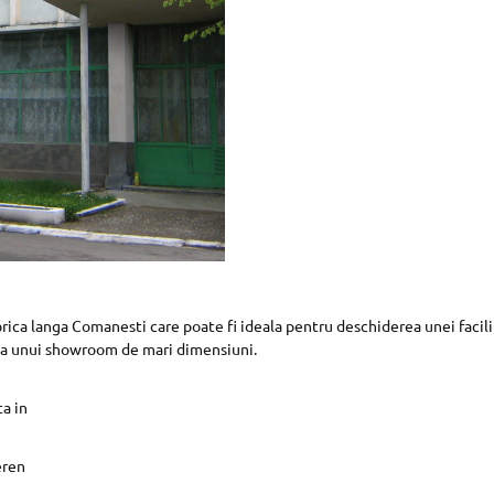
rica langa Comanesti care poate fi ideala pentru deschiderea unei facili
u a unui showroom de mari dimensiuni.
a in
eren