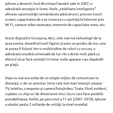
Iphone a devenit, încă din timpul lansării sale în 2007, o
adevărată senzaţie în lume. Noile „telefoane inteligente”
ofereau oportunităţi nemaivăzute până atunci, precum touch
screen, capacitatea de a se conecta cu uşurinţă la Internet prin
Wi Fi, camere video avansate, memorie de capacitate mare, etc.
Acest dispozitiv încorpora, deci, cele mai noi tehnologii de la
acea vreme, dovedind lumii faptul că este un produs de lux, care
ar putea fi folosit într-o multitudine de roluri cu succes, o
adevărată unealtă universală de lux. Nu a durat mult până ca
efectul să se facă resimţit în lume: noile aparate s-au răspândit
pe piaţă.
Deja nu mai era vorba de un simplu mijloc de comunicare la
distanţă, ci de un amestec între cele mai mari invenţii umane:
TV, telefon, computer şi cameră foto/video. Toate, fiind, evident,
cuplate cu chip-uri de dimensiuni mici, lucru care face posibilă
portabilitatea. Astfel, pe parcursul a 11 ani (2007- 2018), Iphone
a vândut peste 2 miliarde de unităţi la nivel mondial.