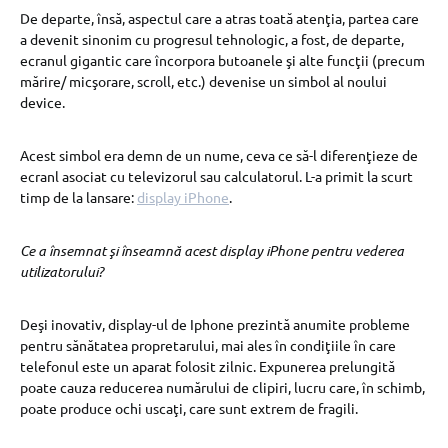
De departe, însă, aspectul care a atras toată atenţia, partea care
a devenit sinonim cu progresul tehnologic, a fost, de departe,
ecranul gigantic care încorpora butoanele şi alte funcţii (precum
mărire/ micşorare, scroll, etc.) devenise un simbol al noului
device.
Acest simbol era demn de un nume, ceva ce să-l diferenţieze de
ecranl asociat cu televizorul sau calculatorul. L-a primit la scurt
timp de la lansare:
display iPhone
.
Ce a însemnat şi înseamnă acest display iPhone pentru vederea
utilizatorului?
Deşi inovativ, display-ul de Iphone prezintă anumite probleme
pentru sănătatea propretarului, mai ales în condiţiile în care
telefonul este un aparat folosit zilnic. Expunerea prelungită
poate cauza reducerea numărului de clipiri, lucru care, în schimb,
poate produce ochi uscaţi, care sunt extrem de fragili.