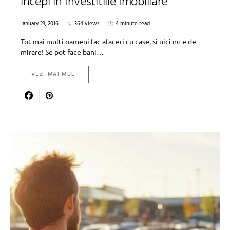
incepi in Investitiile Imobiliare
January 23, 2016
364 views
4 minute read
Tot mai multi oameni fac afaceri cu case, si nici nu e de
mirare! Se pot face bani…
VEZI MAI MULT