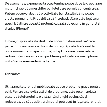
De asemenea, expunerea la acea lumină poate duce la o epuizare
mult mai rapidă a muşchilor ochiului care permit concentrarea.
Putem observa, deci, că o activitate banală, zilnică ne poate
afecta permanent. Probabil că vă întrebaţi: „Care este legătura
specifică dintre această prolemă cauzată de ecrane în general şi
display iPhone?”.
Ei bine, display-ul este destul de nociv din două motive: face
parte dintr-un device extrem de portabil (poate fi accesat la
orice moment aproape oriunde) şi faptul că are o arie relativ
redusă lucru care vine cu o problemă particulară a smartphone-
urilor: reducerea vederii peiferice.
Concluzie:
Utilizarea telefonuui mobil poate aduce probleme grave pentru
ochi. Pentru a se evita astfel de probleme, este recomandată
plasarea telefonului la o distaanţă şi unghi optim, cât şi
reducerea, pe cât posibil, a timpului petrecut în faţa telefonului.