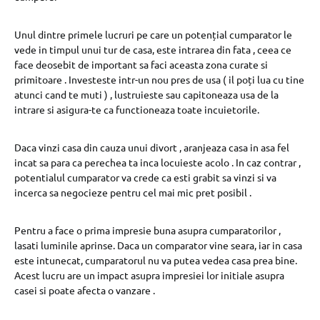
Unul dintre primele lucruri pe care un potențial cumparator le
vede in timpul unui tur de casa, este intrarea din fata , ceea ce
face deosebit de important sa faci aceasta zona curate si
primitoare . Investeste intr-un nou pres de usa ( il poți lua cu tine
atunci cand te muti ) , lustruieste sau capitoneaza usa de la
intrare si asigura-te ca functioneaza toate incuietorile.
Daca vinzi casa din cauza unui divort , aranjeaza casa in asa fel
incat sa para ca perechea ta inca locuieste acolo . In caz contrar ,
potentialul cumparator va crede ca esti grabit sa vinzi si va
incerca sa negocieze pentru cel mai mic pret posibil .
Pentru a face o prima impresie buna asupra cumparatorilor ,
lasati luminile aprinse. Daca un comparator vine seara, iar in casa
este intunecat, cumparatorul nu va putea vedea casa prea bine.
Acest lucru are un impact asupra impresiei lor initiale asupra
casei si poate afecta o vanzare .