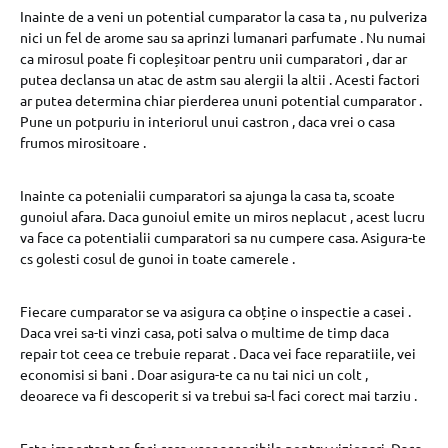
Inainte de a veni un potential cumparator la casa ta , nu pulveriza
nici un fel de arome sau sa aprinzi lumanari parfumate . Nu numai
ca mirosul poate fi copleșitoar pentru unii cumparatori , dar ar
putea declansa un atac de astm sau alergii la altii . Acesti factori
ar putea determina chiar pierderea ununi potential cumparator .
Pune un potpuriu in interiorul unui castron , daca vrei o casa
frumos mirositoare .
Inainte ca potenialii cumparatori sa ajunga la casa ta, scoate
gunoiul afara. Daca gunoiul emite un miros neplacut , acest lucru
va face ca potentialii cumparatori sa nu cumpere casa. Asigura-te
cs golesti cosul de gunoi in toate camerele .
Fiecare cumparator se va asigura ca obține o inspectie a casei .
Daca vrei sa-ti vinzi casa, poti salva o multime de timp daca
repair tot ceea ce trebuie reparat . Daca vei face reparatiile, vei
economisi si bani . Doar asigura-te ca nu tai nici un colt ,
deoarece va fi descoperit si va trebui sa-l faci corect mai tarziu .