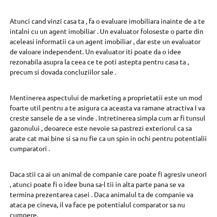
Atunci cand vinzi casa ta , fa o evaluare imobiliara inainte de a te
intalni cu un agent imobiliar . Un evaluator foloseste o parte din
aceleasi informatii ca un agent imobiliar , dar este un evaluator
de valoare independent. Un evaluator iti poate da o idee
rezonabila asupra la ceea ce te poti astepta pentru casa ta ,
precum si dovada concluziilor sale .
Mentinerea aspectului de marketing a proprietatii este un mod
foarte util pentru a te asigura ca aceasta va ramane atractiva I va
creste sansele de a se vinde . Intretinerea simpla cum ar fi tunsul
gazonului , deoarece este nevoie sa pastrezi exteriorul ca sa
arate cat mai bine si sa nu fie ca un spin in ochi pentru potentialii
cumparatori .
Daca stii ca ai un animal de companie care poate fi agresiv uneori
, atunci poate fi o idee buna sa-l tii in alta parte pana se va
termina prezentarea casei . Daca animalul ta de companie va
ataca pe cineva, il va face pe potentialul comparator sa nu
cumpere.