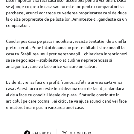
Este important sa faci casa usor accesibila pentru vizionari. Daca
se ajunge cu greu in casa sau nu este loc pentru cumparatori sa
parcheze , atunci vor trece cu vederea proprietatea ta si de duce
la o alta proprietate de pe lista lor . Aminteste-ti, gandeste ca un
cumparator .
Cand ai pus casa pe piata imobiliara , rezista tentatiei de a umfla
pretul cerut . Pune intotdeauna un pret echitabil si rezonabil la
casa ta. Stabilirea unui pret nerezonabil – chiar daca intenționezi
sa se negocieze – stabileste o atitudine neprietenoasa si
antagonica , care va face orice vanzare un calvar .
Evident, vrei sa faci un profit frumos, atfel nu ai vrea sa-ti vinzi
casa . Acest lucru nu este intotdeauna usor de facut , chiar daca
ai de a face cu conditii ideale de piata . Sfaturile continute in
articolul pe care tocmai l-ai citit , te va ajuta atunci cand vei face
urmatorul mare pas in vanzarea unei case.
FACEBOOK
X (TWITTER)