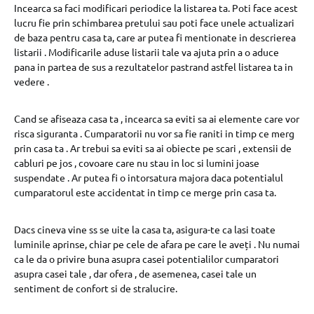
Incearca sa faci modificari periodice la listarea ta. Poti face acest
lucru fie prin schimbarea pretului sau poti face unele actualizari
de baza pentru casa ta, care ar putea fi mentionate in descrierea
listarii . Modificarile aduse listarii tale va ajuta prin a o aduce
pana in partea de sus a rezultatelor pastrand astfel listarea ta in
vedere .
Cand se afiseaza casa ta , incearca sa eviti sa ai elemente care vor
risca siguranta . Cumparatorii nu vor sa fie raniti in timp ce merg
prin casa ta . Ar trebui sa eviti sa ai obiecte pe scari , extensii de
cabluri pe jos , covoare care nu stau in loc si lumini joase
suspendate . Ar putea fi o intorsatura majora daca potentialul
cumparatorul este accidentat in timp ce merge prin casa ta.
Dacs cineva vine ss se uite la casa ta, asigura-te ca lasi toate
luminile aprinse, chiar pe cele de afara pe care le aveți . Nu numai
ca le da o privire buna asupra casei potentialilor cumparatori
asupra casei tale , dar ofera , de asemenea, casei tale un
sentiment de confort si de stralucire.