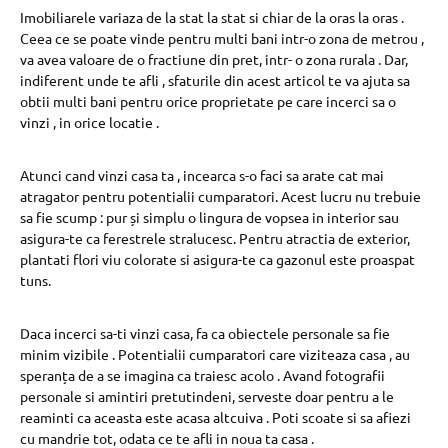
Imobiliarele variaza de la stat la stat si chiar de la oras la oras .
Ceea ce se poate vinde pentru multi bani intr-o zona de metrou ,
va avea valoare de o fractiune din pret, intr- o zona rurala . Dar,
indiferent unde te afli , sfaturile din acest articol te va ajuta sa
obtii multi bani pentru orice proprietate pe care incerci sa o
vinzi , in orice locatie .
Atunci cand vinzi casa ta , incearca s-o faci sa arate cat mai
atragator pentru potentialii cumparatori. Acest lucru nu trebuie
sa fie scump : pur și simplu o lingura de vopsea in interior sau
asigura-te ca ferestrele stralucesc. Pentru atractia de exterior,
plantati flori viu colorate si asigura-te ca gazonul este proaspat
tuns.
Daca incerci sa-ti vinzi casa, fa ca obiectele personale sa fie
minim vizibile . Potentialii cumparatori care viziteaza casa , au
speranța de a se imagina ca traiesc acolo . Avand fotografii
personale si amintiri pretutindeni, serveste doar pentru a le
reaminti ca aceasta este acasa altcuiva . Poti scoate si sa afiezi
cu mandrie tot, odata ce te afli in noua ta casa .