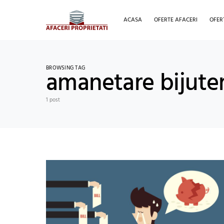
ACASA
OFERTE AFACERI
OFER
BROWSING TAG
amanetare bijuter
1 post