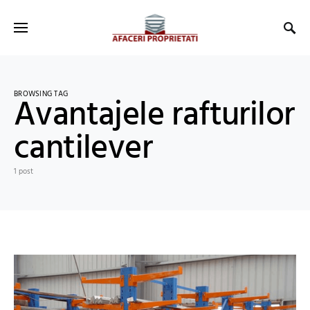
BROWSING TAG
Avantajele rafturilor
cantilever
1 post