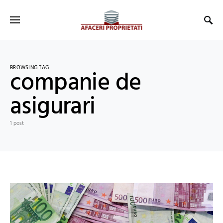
BROWSING TAG
companie de
asigurari
1 post