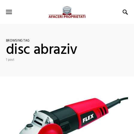
BROWSING TAG
disc abraziv
1 post