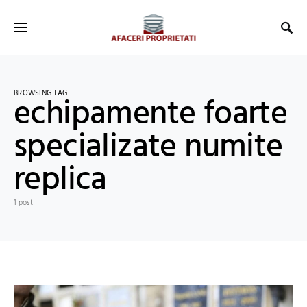
BROWSING TAG
echipamente foarte
specializate numite
replica
1 post