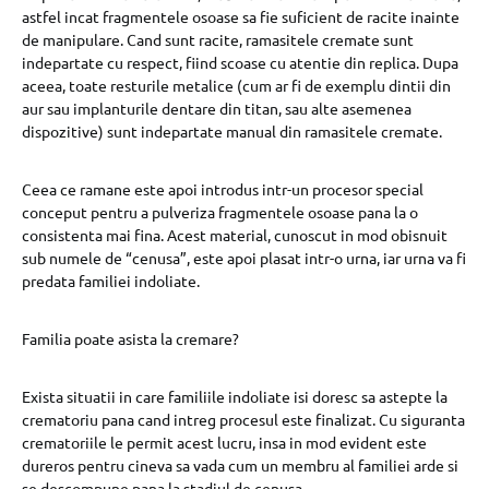
astfel incat fragmentele osoase sa fie suficient de racite inainte
de manipulare. Cand sunt racite, ramasitele cremate sunt
indepartate cu respect, fiind scoase cu atentie din replica. Dupa
aceea, toate resturile metalice (cum ar fi de exemplu dintii din
aur sau implanturile dentare din titan, sau alte asemenea
dispozitive) sunt indepartate manual din ramasitele cremate.
Ceea ce ramane este apoi introdus intr-un procesor special
conceput pentru a pulveriza fragmentele osoase pana la o
consistenta mai fina. Acest material, cunoscut in mod obisnuit
sub numele de “cenusa”, este apoi plasat intr-o urna, iar urna va fi
predata familiei indoliate.
Familia poate asista la cremare?
Exista situatii in care familiile indoliate isi doresc sa astepte la
crematoriu pana cand intreg procesul este finalizat. Cu siguranta
crematoriile le permit acest lucru, insa in mod evident este
dureros pentru cineva sa vada cum un membru al familiei arde si
se descompune pana la stadiul de cenusa.