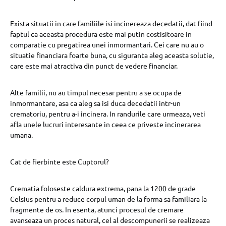
Exista situatii in care familiile isi incinereaza decedatii, dat fiind
faptul ca aceasta procedura este mai putin costisitoare in
comparatie cu pregatirea unei inmormantari. Cei care nu au o
situatie financiara foarte buna, cu siguranta aleg aceasta solutie,
care este mai atractiva din punct de vedere financiar.
Alte familii, nu au timpul necesar pentru a se ocupa de
inmormantare, asa ca aleg sa isi duca decedatii intr-un
crematoriu, pentru a-i incinera. In randurile care urmeaza, veti
afla unele lucruri interesante in ceea ce priveste incinerarea
umana.
Cat de fierbinte este Cuptorul?
Crematia foloseste caldura extrema, pana la 1200 de grade
Celsius pentru a reduce corpul uman de la forma sa familiara la
fragmente de os. In esenta, atunci procesul de cremare
avanseaza un proces natural, cel al descompunerii se realizeaza