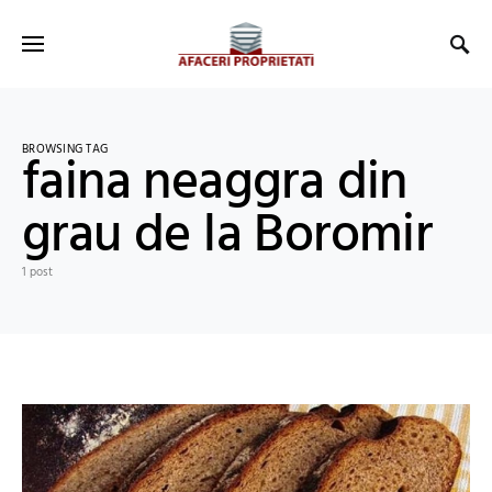
BROWSING TAG
faina neaggra din
grau de la Boromir
1 post