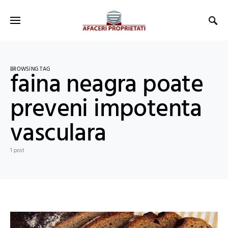
BROWSING TAG
faina neagra poate
preveni impotenta
vasculara
1 post