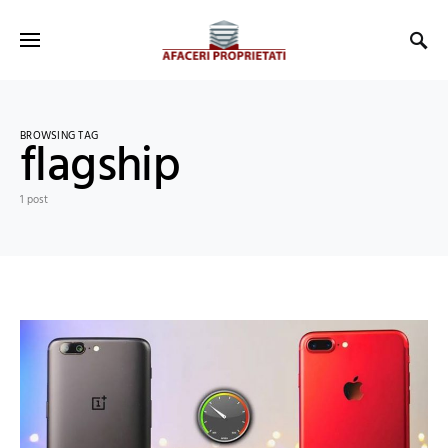
BROWSING TAG
flagship
1 post