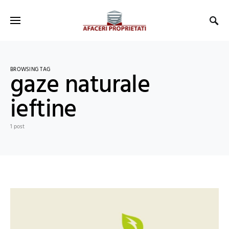
BROWSING TAG
gaze naturale
ieftine
1 post