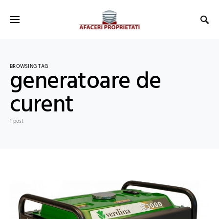
BROWSING TAG
generatoare de
curent
1 post