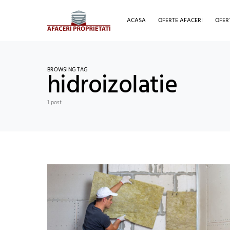
ACASA
OFERTE AFACERI
OFER
BROWSING TAG
hidroizolatie
1 post