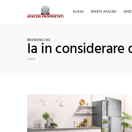
ACASA
OFERTE AFACERI
OFER
BROWSING TAG
Ia in considerare 
1 post