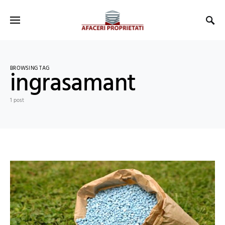
BROWSING TAG
ingrasamant
1 post