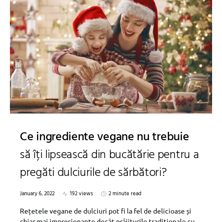
Ce ingrediente vegane nu trebuie
să îți lipsească din bucătărie pentru a
pregăti dulciurile de sărbători?
January 6, 2022
192 views
2 minute read
Rețetele vegane de dulciuri pot fi la fel de delicioase și
chiar mai impresionante decât prăjiturile tradiționale cu…