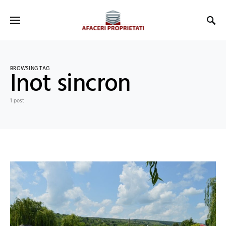
BROWSING TAG
Inot sincron
1 post