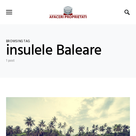
BROWSING TAG
insulele Baleare
1 post