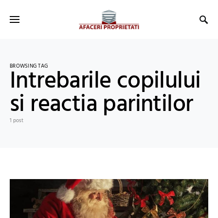
BROWSING TAG
Intrebarile copilului
si reactia parintilor
1 post