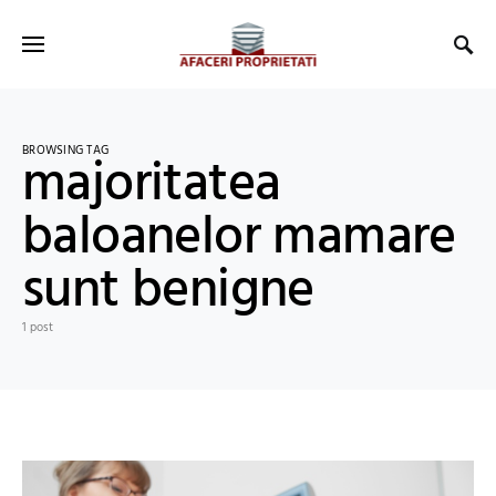
BROWSING TAG
majoritatea
baloanelor mamare
sunt benigne
1 post