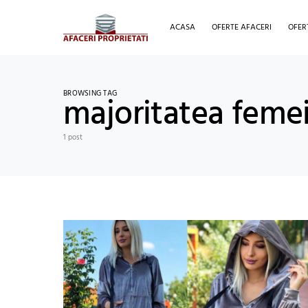
ACASA
OFERTE AFACERI
OFER
BROWSING TAG
majoritatea femei
1 post