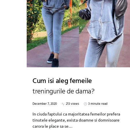
Cum isi aleg femeile
treningurile de dama?
December 7, 2020
213 views
3 minute read
In ciuda faptului ca majoritatea femeilor prefera
tinutele elegante, exista doamne si domnisoare
carora le place sa se…