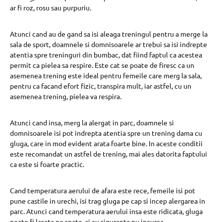
ar fi roz, rosu sau purpuriu.
Atunci cand au de gand sa isi aleaga treningul pentru a merge la
sala de sport, doamnele si domnisoarele ar trebui sa isi indrepte
atentia spre treninguri din bumbac, dat fiind faptul ca acestea
permit ca pielea sa respire. Este cat se poate de firesc ca un
asemenea trening este ideal pentru femeile care merg la sala,
pentru ca facand efort fizic, transpira mult, iar astfel, cu un
asemenea trening, pielea va respira.
Atunci cand insa, merg la alergat in parc, doamnele si
domnisoarele isi pot indrepta atentia spre un trening dama cu
gluga, care in mod evident arata foarte bine. In aceste conditii
este recomandat un astfel de trening, mai ales datorita faptului
ca este si foarte practic.
Cand temperatura aerului de afara este rece, femeile isi pot
pune castile in urechi, isi trag gluga pe cap si incep alergarea in
parc. Atunci cand temperatura aerului insa este ridicata, gluga
poate fi lasata pe spate, si cu siguranta nu incurca.