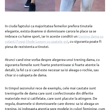
In ciuda faptului ca majoritatea femeilor prefera tinutele
elegante, exista doamne si domnisoare carora le place sa se
imbrace cu haine sport, iar in aceste conditii un
trening dama cu
colanti Foggi Mode Luxury cu spatele gol
, cu siguranta poate fi
piesa de rezistenta a tinutei.
Atunci cand vine vorba despre alegerea unui trening dama, cu
siguranta femeile sunt foarte pretentioase si foarte atente la
detalii, la fel ca si cand este necesar sa isi aleaga o rochie, sau
chiar si o salopeta de dama.
In timpul sezonului rece de exemplu, cele mai cautate sunt
treningurile de dama care sunt confectionate din diferite
materiale moi si catifelate, care sunt placute la atingere. De
regula, doamnele si domnisoarele care doresc sa isi aleaga un
trening, isi indreapta atentia spre modele in culori feminine, cum