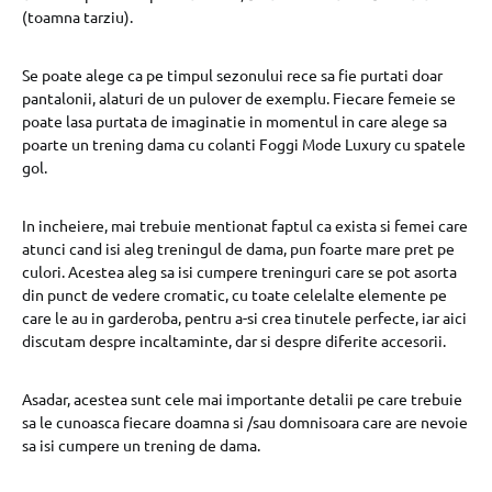
(toamna tarziu).
Se poate alege ca pe timpul sezonului rece sa fie purtati doar
pantalonii, alaturi de un pulover de exemplu. Fiecare femeie se
poate lasa purtata de imaginatie in momentul in care alege sa
poarte un trening dama cu colanti Foggi Mode Luxury cu spatele
gol.
In incheiere, mai trebuie mentionat faptul ca exista si femei care
atunci cand isi aleg treningul de dama, pun foarte mare pret pe
culori. Acestea aleg sa isi cumpere treninguri care se pot asorta
din punct de vedere cromatic, cu toate celelalte elemente pe
care le au in garderoba, pentru a-si crea tinutele perfecte, iar aici
discutam despre incaltaminte, dar si despre diferite accesorii.
Asadar, acestea sunt cele mai importante detalii pe care trebuie
sa le cunoasca fiecare doamna si /sau domnisoara care are nevoie
sa isi cumpere un trening de dama.