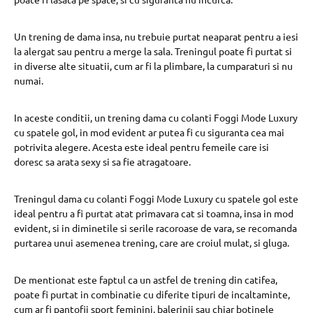
Un trening de dama insa, nu trebuie purtat neaparat pentru a iesi
la alergat sau pentru a merge la sala. Treningul poate fi purtat si
in diverse alte situatii, cum ar fi la plimbare, la cumparaturi si nu
numai.
In aceste conditii, un trening dama cu colanti Foggi Mode Luxury
cu spatele gol, in mod evident ar putea fi cu siguranta cea mai
potrivita alegere. Acesta este ideal pentru femeile care isi
doresc sa arata sexy si sa fie atragatoare.
Treningul dama cu colanti Foggi Mode Luxury cu spatele gol este
ideal pentru a fi purtat atat primavara cat si toamna, insa in mod
evident, si in diminetile si serile racoroase de vara, se recomanda
purtarea unui asemenea trening, care are croiul mulat, si gluga.
De mentionat este faptul ca un astfel de trening din catifea,
poate fi purtat in combinatie cu diferite tipuri de incaltaminte,
cum ar fi pantofii sport feminini, balerinii sau chiar botinele