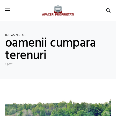
BROWSING TAG
oamenii cumpara
terenuri
1 post