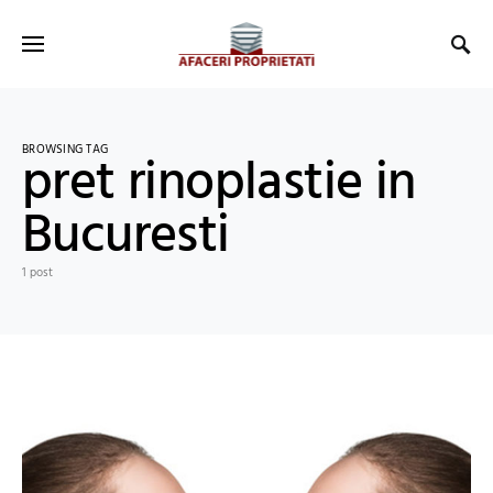
BROWSING TAG
pret rinoplastie in
Bucuresti
1 post