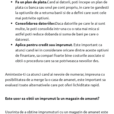
Fa un plan de plata.
Cand ai datorii, poti incepe un plan de
plata cu banca sau unul pe cont propriu, in care te gandesti
la optiunile de a returna banii si de a defini care sunt cele
mai potrivite optiuni.
Consolidarea datoriilor.
Daca datoriile pe care le ai sunt
multe, le poti consolida intr-una cu o rata mai mica si
astfel poti reduce dobanda si suma de bani pe care o
datorezi.
Aplica pentru credit sau imprumut
. Este important ca
atunci cand iei in considerare oricare dintre aceste optiuni
de finantare, sa compari foarte bine costurile asociate si
obtii o procedura care sa se potriveasca nevoilor dvs.
Aminteste-ti ca atunci cand ai nevoie de numerar, impreuna cu
posibilitatea de a merge la o casa de amanet, este important sa
evaluezi toate alternativele care pot oferi lichiditate rapid.
Este usor sa obtii un imprumut la un magazin de amanet?
Usurinta de a obtine imprumuturi cu un magazin de amanet este