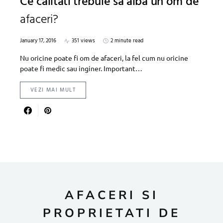
Ce calitati trebuie sa aiba un om de
afaceri?
January 17, 2016
351 views
2 minute read
Nu oricine poate fi om de afaceri, la fel cum nu oricine
poate fi medic sau inginer. Important…
VEZI MAI MULT
AFACERI SI
PROPRIETATI DE