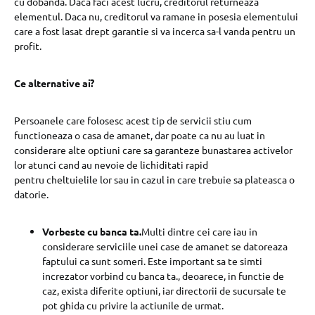
cu dobanda. Daca faci acest lucru, creditorul returneaza
elementul. Daca nu, creditorul va ramane in posesia elementului
care a fost lasat drept garantie si va incerca sa-l vanda pentru un
profit.
Ce alternative ai?
Persoanele care folosesc acest tip de servicii stiu cum
functioneaza o casa de amanet, dar poate ca nu au luat in
considerare alte optiuni care sa garanteze bunastarea activelor
lor atunci cand au nevoie de lichiditati rapid
pentru cheltuielile lor sau in cazul in care trebuie sa plateasca o
datorie.
Vorbeste cu banca ta.
Multi dintre cei care iau in
considerare serviciile unei case de amanet se datoreaza
faptului ca sunt someri. Este important sa te simti
increzator vorbind cu banca ta., deoarece, in functie de
caz, exista diferite optiuni, iar directorii de sucursale te
pot ghida cu privire la actiunile de urmat.