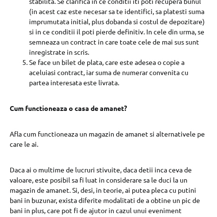
stabilita. Se clarifica in ce conditii iti poti recupera bunul
(in acest caz este necesar sa te identifici, sa platesti suma
imprumutata initial, plus dobanda si costul de depozitare)
si in ce conditii il poti pierde definitiv. In cele din urma, se
semneaza un contract in care toate cele de mai sus sunt
inregistrate in scris.
Se face un bilet de plata, care este adesea o copie a
aceluiasi contract, iar suma de numerar convenita cu
partea interesata este livrata.
Cum functioneaza o casa de amanet?
Afla cum functioneaza un magazin de amanet si alternativele pe
care le ai.
Daca ai o multime de lucruri stivuite, daca detii inca ceva de
valoare, este posibil sa fi luat in considerare sa le duci la un
magazin de amanet. Si, desi, in teorie, ai putea pleca cu putini
bani in buzunar, exista diferite modalitati de a obtine un pic de
bani in plus, care pot fi de ajutor in cazul unui eveniment