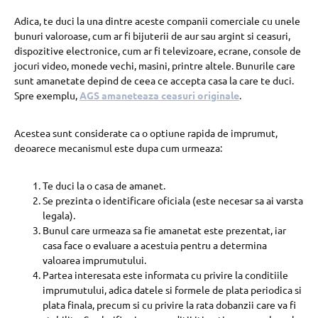
Adica, te duci la una dintre aceste companii comerciale cu unele
bunuri valoroase, cum ar fi bijuterii de aur sau argint si ceasuri,
dispozitive electronice, cum ar fi televizoare, ecrane, console de
jocuri video, monede vechi, masini, printre altele. Bunurile care
sunt amanetate depind de ceea ce accepta casa la care te duci.
Spre exemplu,
AGS amaneteaza ceasuri originale
.
Acestea sunt considerate ca o optiune rapida de imprumut,
deoarece mecanismul este dupa cum urmeaza:
Te duci la o casa de amanet.
Se prezinta o identificare oficiala (este necesar sa ai varsta
legala).
Bunul care urmeaza sa fie amanetat este prezentat, iar
casa face o evaluare a acestuia pentru a determina
valoarea imprumutului.
Partea interesata este informata cu privire la conditiile
imprumutului, adica datele si formele de plata periodica si
plata finala, precum si cu privire la rata dobanzii care va fi