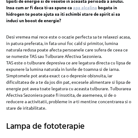
lipsiti de energie si de veselie in aceasta perioada a anului.
Insa cum ar fi daca ti-as spune ca
apa alcalina
bogata in
hidrogen te poate ajuta sa iti schimbi stare de spirit si sa
induci un boost de energie?
Desi vremea mai rece este o ocazie perfecta sa te relaxezi acasa,
in patura preferata, in fata unui foc cald si primitor, lumina
naturala redusa poate afecta persoanele care sufera de ceea ce
se numeste TAS sau Tulburare Afectiva Sezoniera.
TAS este o tulburare depresiva ce are legatura directa cu lipsa de
expunere la lumina naturala in lunile de toamna si de iarna.
Simptomele pot arata exact ca o depresie obisnuita, iar
dificultatea de a te da jos din pat, excesele alimentare si lipsa de
energie pot avea toate legatura cu aceasta tulburare. Tulburarea
Afectiva Sezoniera poate fi insotita, de asemenea, si de o
reducere a activitatii, probleme in a-ti mentine concentrarea si o
stare de iritabilitate.
Lampa de fototerapie