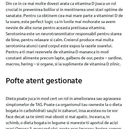
Din ce in ce mai multe dovezi arata ca vitamina D joaca un rol
crucial in prevenirea bolilor si in mentinerea unei stari optime de
sanatate. Pentru ca obtinem cea mai mare parte a vitaminei D de
la soare, este perfect logic ca in lunile mai mohorate sa avem
nevoie de alte surse pentru aceasta pretioasa vitamina.
Serotonina este un neurotransmitator responsabil pentru starea
de bine, pentru relaxare si calm. Creierul produce mai multa
serotonina atunci cand corpul este expus la razele soarelui.
Pentru a-ti mari rezervele de vitamina D mananca in mod
constant alimente precum lapte, galbens de our, peste – sardine,
macrou, hering – si organe, si ia suplimente de vitamina D zilnic.
Pofte atent gestionate
Dieta poate juca in mod cert un rol in ameliorarea sau agravarea
simptomelor de TAS. Poate ca organismul tau ravneste la o dieta
bogata in carbohidrati sau/si in zaharuri, insa acestea nu te vor
face decat sa te simti mai obosit si mai apatic. Incearca, in
schimb, o dieta bogata in legume si mareste-ti aportul de acizi
grasi Omega 3, mancand ulei, peste gras (macrou, hering, somon,