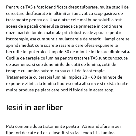
Pentru ca TAS a fost identificata drept tulburare, multe studii de
cercetare desfasurate in ultimii ani au avut ca scop gasirea de
tratamente pentru ea. Una dintre cele mai bune solutii a fost
aceea de a pacali creierul sa creada ca primeste in continuare
doze mari de lumina naturala prin folosirea de aparate pentru
fototerapie, asa cum sunt simulatoarele de rasarit – lampi care se
aprind imediat cum soarele rasare si care ofera expunere la
becurile lor puternice timp de 30 de minute in fiecare dimineata.
Cutiile de terapie cu lumina pentru tratarea TAS sunt cunoscute
de asemenea si sub denumirile de cutii de lumina, cutii de
terapie cu lumina puternica sau cutii de fototerapie.
Tratamentele cu terapia luminii implica 20 – 60 de minute de
expunere zilnica la lumina fluorescenta alba rece si exista foarte
multe produse pe piata care poti fi folosite in acest scop.
Iesiri in aer liber
Poti combina doua tratamente pentru TAS iesind afara in aer
liber ori de cate ori este insorit si sa faci exercitii. Lumina