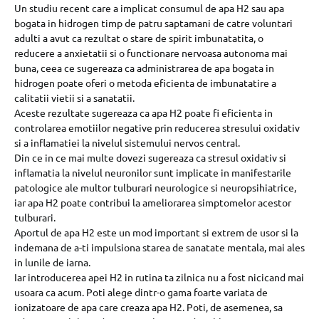
Un studiu recent care a implicat consumul de apa H2 sau apa
bogata in hidrogen timp de patru saptamani de catre voluntari
adulti a avut ca rezultat o stare de spirit imbunatatita, o
reducere a anxietatii si o functionare nervoasa autonoma mai
buna, ceea ce sugereaza ca administrarea de apa bogata in
hidrogen poate oferi o metoda eficienta de imbunatatire a
calitatii vietii si a sanatatii.
Aceste rezultate sugereaza ca apa H2 poate fi eficienta in
controlarea emotiilor negative prin reducerea stresului oxidativ
si a inflamatiei la nivelul sistemului nervos central.
Din ce in ce mai multe dovezi sugereaza ca stresul oxidativ si
inflamatia la nivelul neuronilor sunt implicate in manifestarile
patologice ale multor tulburari neurologice si neuropsihiatrice,
iar apa H2 poate contribui la ameliorarea simptomelor acestor
tulburari.
Aportul de apa H2 este un mod important si extrem de usor si la
indemana de a-ti impulsiona starea de sanatate mentala, mai ales
in lunile de iarna.
Iar introducerea apei H2 in rutina ta zilnica nu a fost nicicand mai
usoara ca acum. Poti alege dintr-o gama foarte variata de
ionizatoare de apa care creaza apa H2. Poti, de asemenea, sa