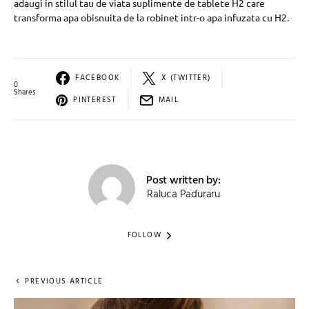
adaugi in stilul tau de viata suplimente de tablete H2 care
transforma apa obisnuita de la robinet intr-o apa infuzata cu H2.
FACEBOOK
X (TWITTER)
0
Shares
PINTEREST
MAIL
Post written by:
Raluca Paduraru
FOLLOW
PREVIOUS ARTICLE