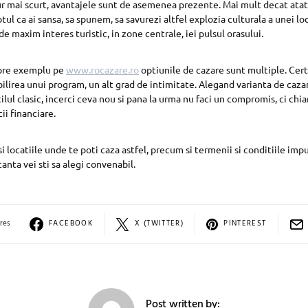
ur mai scurt, avantajele sunt de asemenea prezente. Mai mult decat atat 
tul ca ai sansa, sa spunem, sa savurezi altfel explozia culturala a unei loc
de maxim interes turistic, in zone centrale, iei pulsul orasului.
spre exemplu pe
www.rocazare.ro
optiunile de cazare sunt multiple. Cert 
abilirea unui program, un alt grad de intimitate. Alegand varianta de caza
ilul clasic, incerci ceva nou si pana la urma nu faci un compromis, ci chia
ii financiare.
 locatiile unde te poti caza astfel, precum si termenii si conditiile imp
canta vei sti sa alegi convenabil.
res
FACEBOOK
X (TWITTER)
PINTEREST
Post written by: