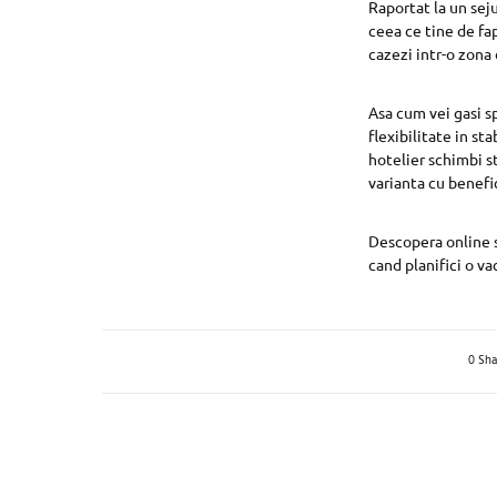
Raportat la un sej
ceea ce tine de fap
cazezi intr-o zona 
Asa cum vei gasi 
flexibilitate in st
hotelier schimbi st
varianta cu benefic
Descopera online si
cand planifici o va
0 Sha