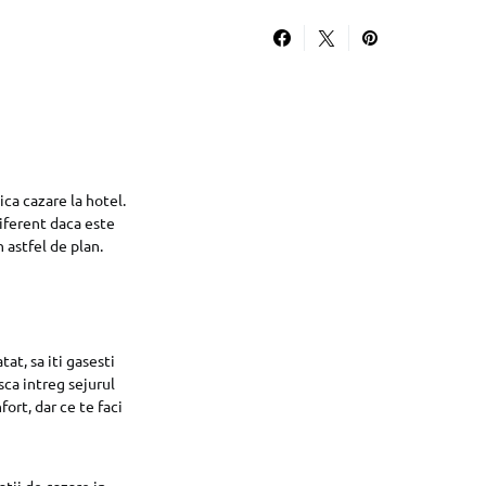
ca cazare la hotel.
diferent daca este
 astfel de plan.
at, sa iti gasesti
sca intreg sejurul
fort, dar ce te faci
tii de cazare in