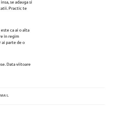
insa, se adauga si
atii. Practic te
este ca ai o alta
re in regim
r ai parte de o
use. Data viitoare
MAIL