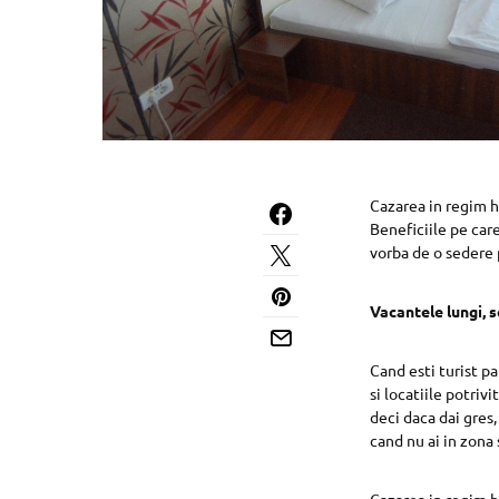
Cazarea in regim h
Beneficiile pe car
vorba de o sedere 
Vacantele lungi, s
Cand esti turist pa
si locatiile potriv
deci daca dai gres,
cand nu ai in zona 
Cazarea in regim h