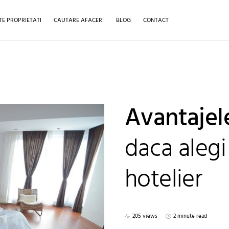
TE PROPRIETATI
CAUTARE AFACERI
BLOG
CONTACT
Avantajele
daca alegi
hotelier
205 views
2 minute read