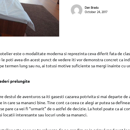
Dan Bradu
October 24, 2017
otelier este o modalitate moderna si reprezinta ceva diferit fata de clasi
e le poti avea din acest punct de vedere iti vor demonstra concret ca in
pe termen lung sau nu, ai totusi motive suficiente sa mergi inainte cu un
ederi prelungite
re destul de aventuros sa iti gasesti cazarea potrivita si mai departe de at
ite in care sa mananci bine. Tine cont ca ceea ce alegi ar putea sa definea
 se pare ca vei fi “urmarit” de o astfel de decizie. La hotel poate ca ai con
si locatii interesante sau locuri unde sa mananci.
otelier este ceea ce te salveaza. Sa ne gandim ca in primul rand sunt loca