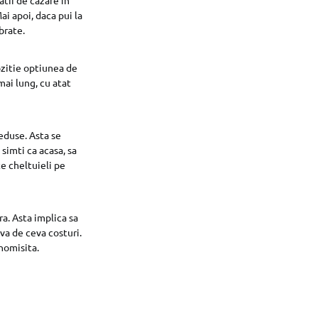
i apoi, daca pui la
brate.
ozitie optiunea de
mai lung, cu atat
reduse. Asta se
simti ca acasa, sa
te cheltuieli pe
a. Asta implica sa
lva de ceva costuri.
nomisita.