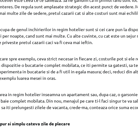
teres. De regula sunt amplasate strategic din acest punct de vedere. Ma
ai multe zile de sedere, pretul cazarii cat si alte costuri sunt mai echili
cupa de genul inchirierilor in regim hotelier sunt si cei care pun la disp
i per noapte, cand sunt mai multe. Cu alte cuvinte, cu cat este un sejur 
 priveste pretul cazarii caci va fi ceva mai ieftin.
are spre exemplu, ceva strict necesar in fiecare zi, costurile pot si ele 
 dispozitie o bucatarie complet mobilata, ce iti permite sa gatesti, sa te 
xperimenta in bucatarie si de a fi util in egala masura; deci, reduci din al
 exemplu luarea mesei in oras.
ea in regim hotelier inseamna un apartament sau, dupa caz, o garsonier
 o baie complet mobilata. Din nou, menajul pe care ti-l faci singur te va sa
 sa iti prelungesti zilele de vacanta, crede-ma, conteaza orice suma eco
pur si simplu cateva zile de plecare