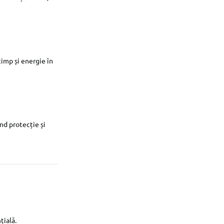
timp și energie în
nd protecție și
țială.