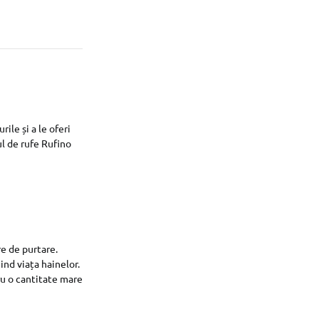
ile și a le oferi
l de rufe Rufino
e de purtare.
ind viața hainelor.
ru o cantitate mare