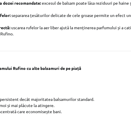
a dozei recomandate:
excesul de balsam poate lăsa reziduuri pe haine 
felor:
separarea țesăturilor delicate de cele groase permite un efect un
rectă:
uscarea rufelor la aer liber ajută la menținerea parfumului și a cati
 Rufino.
ului Rufino cu alte balsamuri de pe piață
persistent decât majoritatea balsamurilor standard.
moi și mai plăcute la atingere.
centrată care economisește bani.