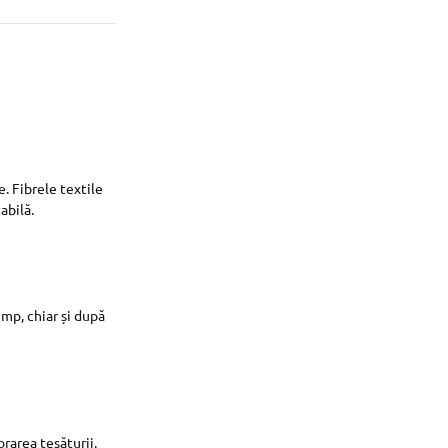
e. Fibrele textile
abilă.
mp, chiar și după
rarea țesăturii,