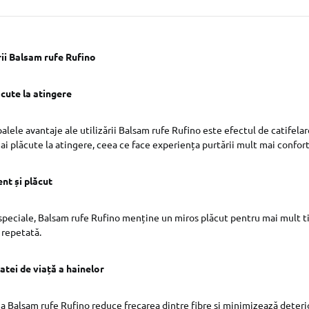
rii Balsam rufe Rufino
ăcute la atingere
alele avantaje ale utilizării Balsam rufe Rufino este efectul de catifelar
ai plăcute la atingere, ceea ce face experiența purtării mult mai confort
nt și plăcut
speciale, Balsam rufe Rufino menține un miros plăcut pentru mai mult ti
 repetată.
atei de viață a hainelor
 a Balsam rufe Rufino reduce frecarea dintre fibre și minimizează deterio