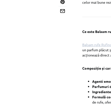
celor mai bune rez
Ce este Balsam ru
Balsam rufe Rufin
un parfum plăcut ș
acționează direct a
Compoziție și cara
Agenti emol
Parfumuri d
Ingrediente
Formulă co
de rufe, ofe