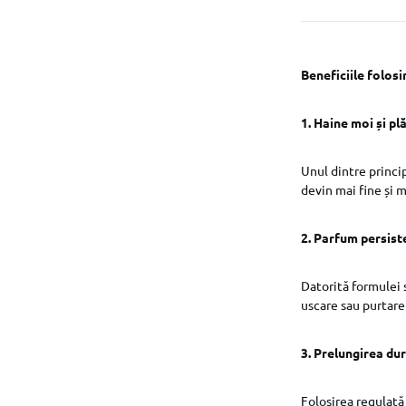
Beneficiile folosi
1. Haine moi și pl
Unul dintre princip
devin mai fine și m
2. Parfum persiste
Datorită formulei 
uscare sau purtare
3. Prelungirea dur
Folosirea regulată