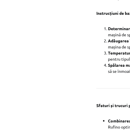
Instrucțiuni de ba
Determinare
mașină de sp
Adăugarea î
mașina de sp
Temperatur
pentru tipul
Spălarea m
să se înmoa
Sfaturi și trucur
Combinarea 
Rufino optim