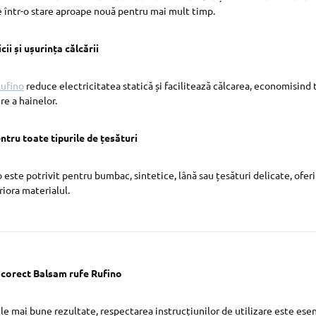
 într-o stare aproape nouă pentru mai mult timp.
ii și ușurința călcării
Rufino
reduce electricitatea statică și facilitează călcarea, economisind 
re a hainelor.
entru toate tipurile de țesături
 este potrivit pentru bumbac, sintetice, lână sau țesături delicate, oferi
riora materialul.
 corect Balsam rufe Rufino
le mai bune rezultate, respectarea instrucțiunilor de utilizare este esen