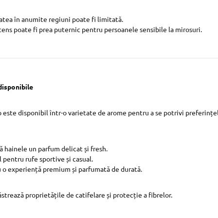
atea în anumite regiuni poate fi limitată.
ens poate fi prea puternic pentru persoanele sensibile la mirosuri.
disponibile
 este disponibil într-o varietate de arome pentru a se potrivi preferințel
ră hainele un parfum delicat și fresh.
l pentru rufe sportive și casual.
u o experiență premium și parfumată de durată.
strează proprietățile de catifelare și protecție a fibrelor.