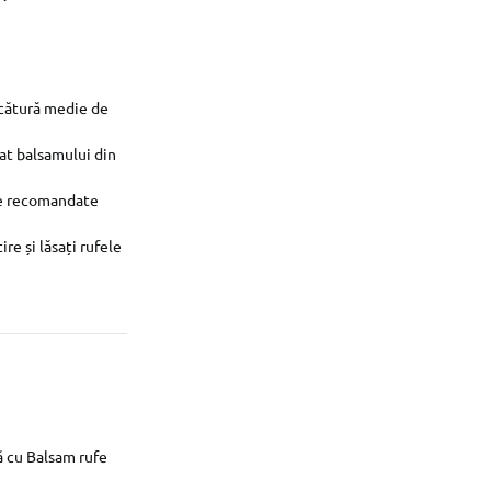
rcătură medie de
at balsamului din
ile recomandate
re și lăsați rufele
ă cu Balsam rufe