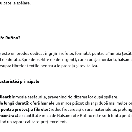
ultate la spălare.
fe Rufino?
o
este un produs dedicat îngrijirii rufelor, formulat pentru a înmuia țesătur
i de durată. Spre deosebire de detergenți, care curăță murdăria, balsamu
supra fibrelor textile pentru a le proteja și revitaliza.
cteristici principale
ienți:
înmoaie țesăturile, prevenind rigidizarea lor după spălare.
e lungă durată:
oferă hainele un miros plăcut chiar și după mai multe or
 pentru protecția fibrelor:
reduc frecarea și uzura materialului, prelung
ncentrată:
o cantitate mică de Balsam rufe Rufino este suficientă pent
rind un raport calitate-preț excelent.