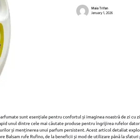
Maia Trifan
January 1, 2026
parfumate sunt esențiale pentru confortul și imaginea noastră de zi cu z
apid unul dintre cele mai căutate produse pentru îngrijirea rufelor datori
urilor și menținerea unui parfum persistent. Acest articol detaliat explo
pre Balsam rufe Rufino, de la beneficii și mod de utilizare până la sfatur