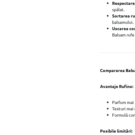
Respectare
spălat.
Sortarea ru
balsamului.
Uscarea co
Balsam rufe
Compararea Balsam
Avantaje Rufino:
Parfum mai 
Texturi mai 
Formulă con
Posibile limitări: