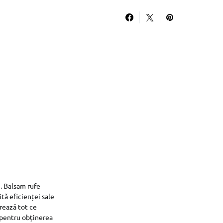
i. Balsam rufe
tă eficienței sale
rează tot ce
i pentru obținerea