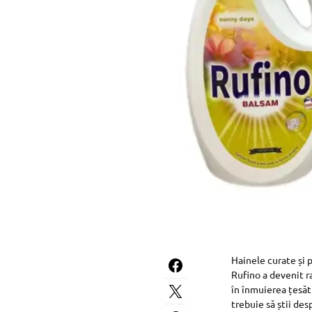
Hainele curate și 
Rufino a devenit r
în înmuierea țesăt
trebuie să știi des