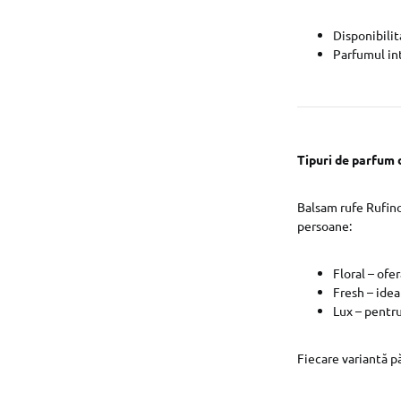
Disponibilit
Parfumul int
Tipuri de parfum 
Balsam rufe Rufino
persoane:
Floral – ofe
Fresh – idea
Lux – pentr
Fiecare variantă pă