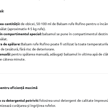
ză:
a cantității:
de obicei, 50-100 ml de Balsam rufe Rufino pentru o încă
ălat (aproximativ 4-5 kg rufe).
n compartimentul special:
balsamul se pune în compartimentul destin
ălat.
a de spălare:
Balsam rufe Rufino poate fi utilizat la toate temperatur
 de țesătură, fără risc de deteriorare.
anuală:
pentru spălarea manuală, adăugați balsamul în ultima apă de clăti
ie câteva minute.
i pentru eficiență maximă
cu detergentul potrivit:
folosirea unui detergent de calitate împreun
izează curățarea și îngrijirea rufelor.