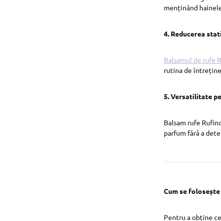
menținând hainele
4. Reducerea static
Balsamul de rufe 
rutina de întreține
5. Versatilitate p
Balsam rufe Rufino
parfum fără a dete
Cum se folosește
Pentru a obține ce