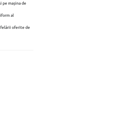
și pe mașina de
iform al
felării oferite de