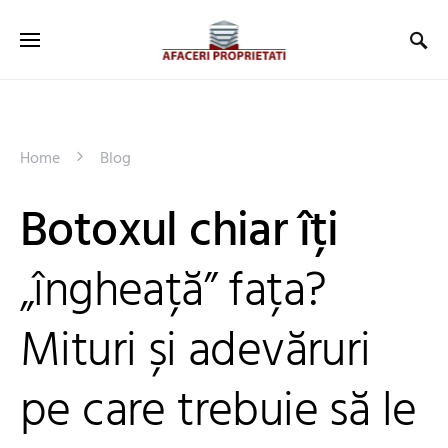
Home
Blog
Botoxul chiar îți
„îngheață” fața?
Mituri și adevăruri
pe care trebuie să le