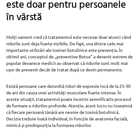
este doar pentru persoanele
în vârstă
Mulți oameni cred că tratamentul este necesar doar atunci când
ridurile sunt deja foarte vizibile. De fapt, una dintre cele mai
importante utilizări ale toxinei botulinice este prevenția. În
ultimii ani, conceptul de „preventive Botox” a devenit extrem de
popular deoarece medicii au observat că ridurile sunt mult mai
ușor de prevenit decât de tratat după ce devin permanente.
Există persoane care dezvoltă riduri de expresie încă de la 25-30
de ani din cauza unei activități musculare foarte intense. În
aceste situații, tratamentul poate încetini semnificativ procesul
de formare a ridurilor profunde. Atenție, acest lucru nu înseamnă
că fiecare persoană tânără are nevoie de toxină botulinică.
Decizia trebuie luată individual, în funcție de anatomia facială,
mimică și predispoziția la formarea ridurilor.