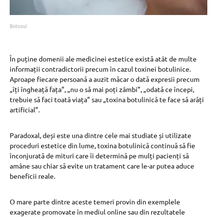
Botoxul
În puține domenii ale medicinei estetice există atât de multe
informații contradictorii precum în cazul toxinei botulinice.
Aproape fiecare persoană a auzit măcar o dată expresii precum
„îți îngheață fața”, „nu o să mai poți zâmbi”, „odată ce începi,
trebuie să faci toată viața” sau „toxina botulinică te face să arăți
artificial”.
Paradoxal, deși este una dintre cele mai studiate și utilizate
proceduri estetice din lume, toxina botulinică continuă să fie
înconjurată de mituri care îi determină pe mulți pacienți să
amâne sau chiar să evite un tratament care le-ar putea aduce
beneficii reale.
O mare parte dintre aceste temeri provin din exemplele
exagerate promovate în mediul online sau din rezultatele