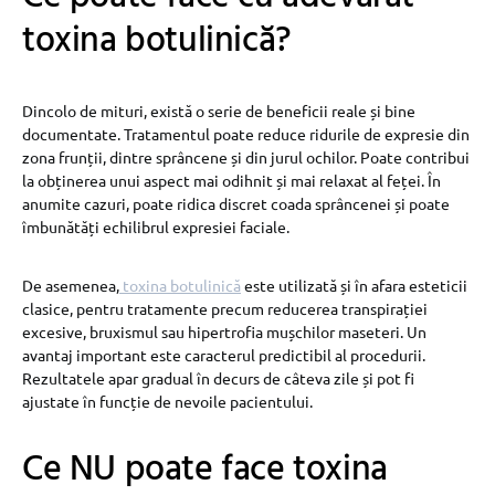
toxina botulinică?
Dincolo de mituri, există o serie de beneficii reale și bine
documentate. Tratamentul poate reduce ridurile de expresie din
zona frunții, dintre sprâncene și din jurul ochilor. Poate contribui
la obținerea unui aspect mai odihnit și mai relaxat al feței. În
anumite cazuri, poate ridica discret coada sprâncenei și poate
îmbunătăți echilibrul expresiei faciale.
De asemenea,
toxina botulinică
este utilizată și în afara esteticii
clasice, pentru tratamente precum reducerea transpirației
excesive, bruxismul sau hipertrofia mușchilor maseteri. Un
avantaj important este caracterul predictibil al procedurii.
Rezultatele apar gradual în decurs de câteva zile și pot fi
ajustate în funcție de nevoile pacientului.
Ce NU poate face toxina