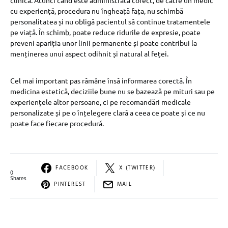
clinică. Atunci când este administrată corect, de către un medic
cu experiență, procedura nu îngheață fața, nu schimbă
personalitatea și nu obligă pacientul să continue tratamentele
pe viață. În schimb, poate reduce ridurile de expresie, poate
preveni apariția unor linii permanente și poate contribui la
menținerea unui aspect odihnit și natural al feței.
Cel mai important pas rămâne însă informarea corectă. În
medicina estetică, deciziile bune nu se bazează pe mituri sau pe
experiențele altor persoane, ci pe recomandări medicale
personalizate și pe o înțelegere clară a ceea ce poate și ce nu
poate face fiecare procedură.
FACEBOOK
X (TWITTER)
0
Shares
PINTEREST
MAIL