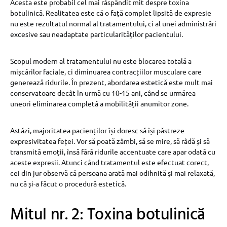
Acesta este probabil cel mai răspândit mit despre toxina
botulinică. Realitatea este că o față complet lipsită de expresie
nu este rezultatul normal al tratamentului, ci al unei administrări
excesive sau neadaptate particularităților pacientului.
Scopul modern al tratamentului nu este blocarea totală a
mișcărilor faciale, ci diminuarea contracțiilor musculare care
generează ridurile. În prezent, abordarea estetică este mult mai
conservatoare decât în urmă cu 10-15 ani, când se urmărea
uneori eliminarea completă a mobilității anumitor zone.
Astăzi, majoritatea pacienților își doresc să își păstreze
expresivitatea feței. Vor să poată zâmbi, să se mire, să râdă și să
transmită emoții, însă fără ridurile accentuate care apar odată cu
aceste expresii. Atunci când tratamentul este efectuat corect,
cei din jur observă că persoana arată mai odihnită și mai relaxată,
nu că și-a făcut o procedură estetică.
Mitul nr. 2: Toxina botulinică