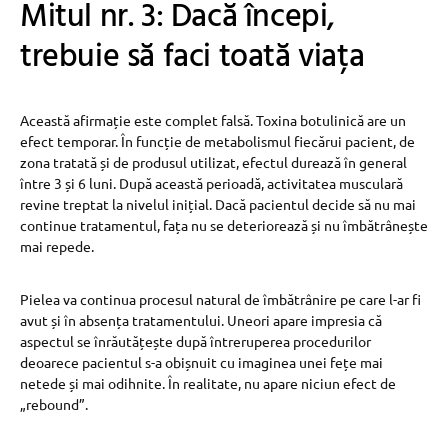
Mitul nr. 3: Dacă începi,
trebuie să faci toată viața
Această afirmație este complet falsă. Toxina botulinică are un
efect temporar. În funcție de metabolismul fiecărui pacient, de
zona tratată și de produsul utilizat, efectul durează în general
între 3 și 6 luni. După această perioadă, activitatea musculară
revine treptat la nivelul inițial. Dacă pacientul decide să nu mai
continue tratamentul, fața nu se deteriorează și nu îmbătrânește
mai repede.
Pielea va continua procesul natural de îmbătrânire pe care l-ar fi
avut și în absența tratamentului. Uneori apare impresia că
aspectul se înrăutățește după întreruperea procedurilor
deoarece pacientul s-a obișnuit cu imaginea unei fețe mai
netede și mai odihnite. În realitate, nu apare niciun efect de
„rebound”.