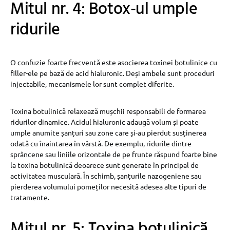
Mitul nr. 4: Botox-ul umple
ridurile
O confuzie foarte frecventă este asocierea toxinei botulinice cu
filler-ele pe bază de acid hialuronic. Deși ambele sunt proceduri
injectabile, mecanismele lor sunt complet diferite.
Toxina botulinică relaxează mușchii responsabili de formarea
ridurilor dinamice. Acidul hialuronic adaugă volum și poate
umple anumite șanțuri sau zone care și-au pierdut susținerea
odată cu înaintarea în vârstă. De exemplu, ridurile dintre
sprâncene sau liniile orizontale de pe frunte răspund foarte bine
la toxina botulinică deoarece sunt generate în principal de
activitatea musculară. În schimb, șanțurile nazogeniene sau
pierderea volumului pomeților necesită adesea alte tipuri de
tratamente.
Mitul nr. 5: Toxina botulinică