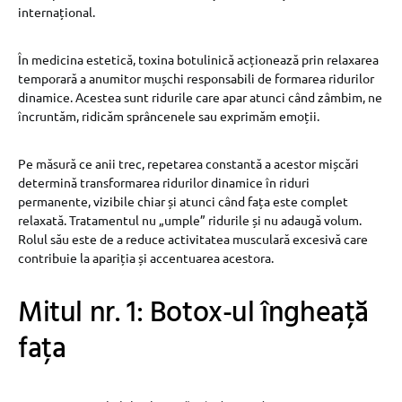
internațional.
În medicina estetică, toxina botulinică acționează prin relaxarea
temporară a anumitor mușchi responsabili de formarea ridurilor
dinamice. Acestea sunt ridurile care apar atunci când zâmbim, ne
încruntăm, ridicăm sprâncenele sau exprimăm emoții.
Pe măsură ce anii trec, repetarea constantă a acestor mișcări
determină transformarea ridurilor dinamice în riduri
permanente, vizibile chiar și atunci când fața este complet
relaxată. Tratamentul nu „umple” ridurile și nu adaugă volum.
Rolul său este de a reduce activitatea musculară excesivă care
contribuie la apariția și accentuarea acestora.
Mitul nr. 1: Botox-ul îngheață
fața