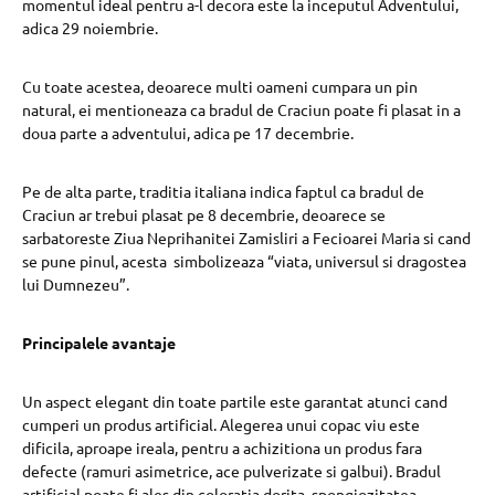
momentul ideal pentru a-l decora este la inceputul Adventului,
adica 29 noiembrie.
Cu toate acestea, deoarece multi oameni cumpara un pin
natural, ei mentioneaza ca bradul de Craciun poate fi plasat in a
doua parte a adventului, adica pe 17 decembrie.
Pe de alta parte, traditia italiana indica faptul ca bradul de
Craciun ar trebui plasat pe 8 decembrie, deoarece se
sarbatoreste Ziua Neprihanitei Zamisliri a Fecioarei Maria si cand
se pune pinul, acesta simbolizeaza “viata, universul si dragostea
lui Dumnezeu”.
Principalele avantaje
Un aspect elegant din toate partile este garantat atunci cand
cumperi un produs artificial. Alegerea unui copac viu este
dificila, aproape ireala, pentru a achizitiona un produs fara
defecte (ramuri asimetrice, ace pulverizate si galbui). Bradul
artificial poate fi ales din coloratia dorita, spongiozitatea,