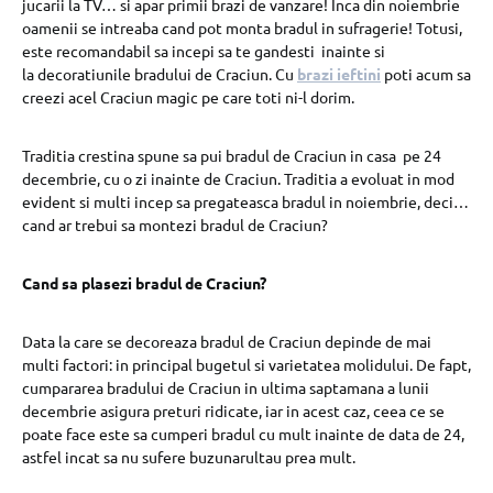
jucarii la TV… si apar primii brazi de vanzare! Inca din noiembrie
oamenii se intreaba cand pot monta bradul in sufragerie! Totusi,
este recomandabil sa incepi sa te gandesti inainte si
la decoratiunile bradului de Craciun. Cu
brazi ieftini
poti acum sa
creezi acel Craciun magic pe care toti ni-l dorim.
Traditia crestina spune sa pui bradul de Craciun in casa pe 24
decembrie, cu o zi inainte de Craciun. Traditia a evoluat in mod
evident si multi incep sa pregateasca bradul in noiembrie, deci…
cand ar trebui sa montezi bradul de Craciun?
Cand sa plasezi bradul de Craciun?
Data la care se decoreaza bradul de Craciun depinde de mai
multi factori: in principal bugetul si varietatea molidului. De fapt,
cumpararea bradului de Craciun in ultima saptamana a lunii
decembrie asigura preturi ridicate, iar in acest caz, ceea ce se
poate face este sa cumperi bradul cu mult inainte de data de 24,
astfel incat sa nu sufere buzunarultau prea mult.