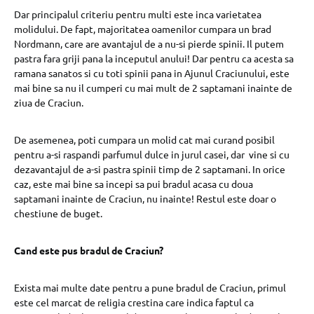
Dar principalul criteriu pentru multi este inca varietatea
molidului. De fapt, majoritatea oamenilor cumpara un brad
Nordmann, care are avantajul de a nu-si pierde spinii. Il putem
pastra fara griji pana la inceputul anului! Dar pentru ca acesta sa
ramana sanatos si cu toti spinii pana in Ajunul Craciunului, este
mai bine sa nu il cumperi cu mai mult de 2 saptamani inainte de
ziua de Craciun.
De asemenea, poti cumpara un molid cat mai curand posibil
pentru a-si raspandi parfumul dulce in jurul casei, dar vine si cu
dezavantajul de a-si pastra spinii timp de 2 saptamani. In orice
caz, este mai bine sa incepi sa pui bradul acasa cu doua
saptamani inainte de Craciun, nu inainte! Restul este doar o
chestiune de buget.
Cand este pus bradul de Craciun?
Exista mai multe date pentru a pune bradul de Craciun, primul
este cel marcat de
religia crestina care indica faptul ca