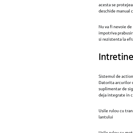
acesta se protejea
deschide manual c
Nu va fi nevoie de
impotriva prabusiri
si rezistenta la efr
Intretin
Sistemul de actiona
Datorita arcurilor
suplimentar de sigu
deja integrate in 
Usile rulou cu tra
lantului
Usile rulou cu mot