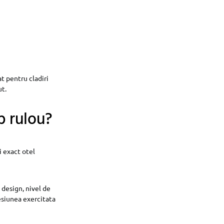
t pentru cladiri
ut.
ip rulou?
i exact otel
 design, nivel de
resiunea exercitata