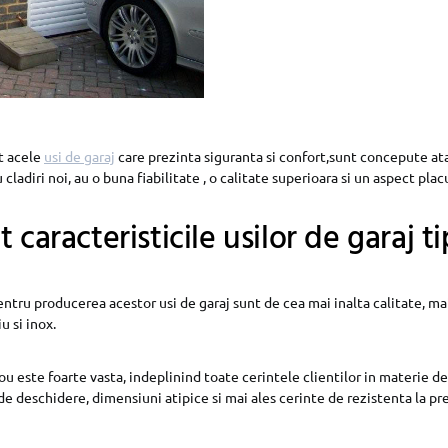
nt acele
usi de garaj
care prezinta siguranta si confort,sunt concepute ata
 cladiri noi, au o buna fiabilitate , o calitate superioara si un aspect plac
 caracteristicile usilor de garaj t
ntru producerea acestor usi de garaj sunt de cea mai inalta calitate, ma
u si inox.
u este foarte vasta, indeplinind toate cerintele clientilor in materie de
 de deschidere, dimensiuni atipice si mai ales cerinte de rezistenta la p