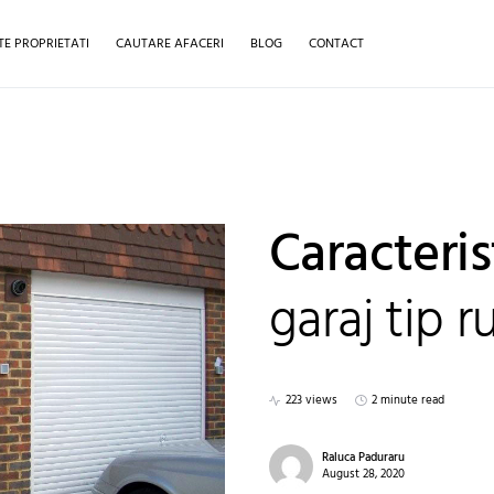
TE PROPRIETATI
CAUTARE AFACERI
BLOG
CONTACT
Caracteris
garaj tip r
223 views
2 minute read
Raluca Paduraru
August 28, 2020