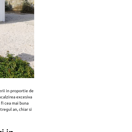
erii in proportie de
ncalzirea excesiva
 fi cea mai buna
regul an, chiar si