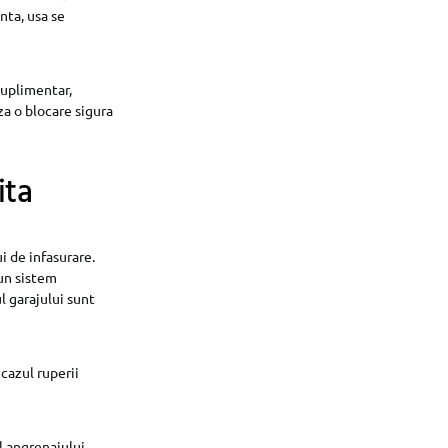
nta, usa se
suplimentar,
za o blocare sigura
ita
i de infasurare.
un sistem
l garajului sunt
cazul ruperii
l angrenajului