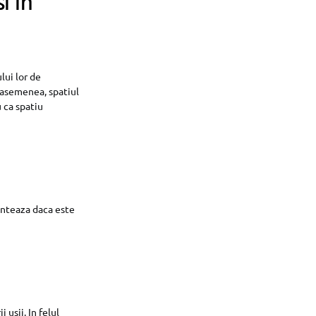
i in
lui lor de
e asemenea, spatiul
u ca spatiu
conteaza daca este
 usii. In felul