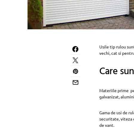
Usile tip rulou su
vechi, cat si pentru
Care sunt
Materiile prime pe
galvanizat, alumini
Gama de usi de rulo
securitate, viteza
de vant.