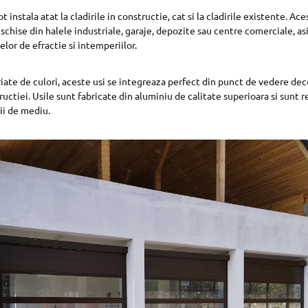
t instala atat la cladirile in constructie, cat si la cladirile existente. Ac
eschise din halele industriale, garaje, depozite sau centre comerciale, a
lor de efractie si intemperiilor.
iate de culori, aceste usi se integreaza perfect din punct de vedere deco
uctiei. Usile sunt fabricate din aluminiu de calitate superioara si sunt r
ii de mediu.