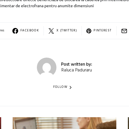
plimentar de electrofrana pentru anumite dimensiuni
res
FACEBOOK
X (TWITTER)
PINTEREST
Post written by:
Raluca Paduraru
FOLLOW