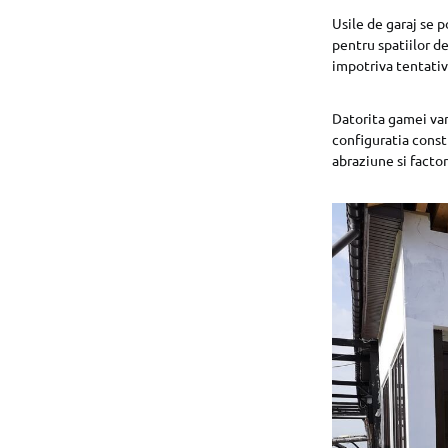
Usile de garaj se po
pentru spatiilor d
impotriva tentative
Datorita gamei var
configuratia constr
abraziune si factor