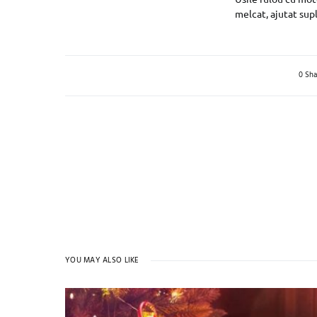
melcat, ajutat su
0 Sha
YOU MAY ALSO LIKE