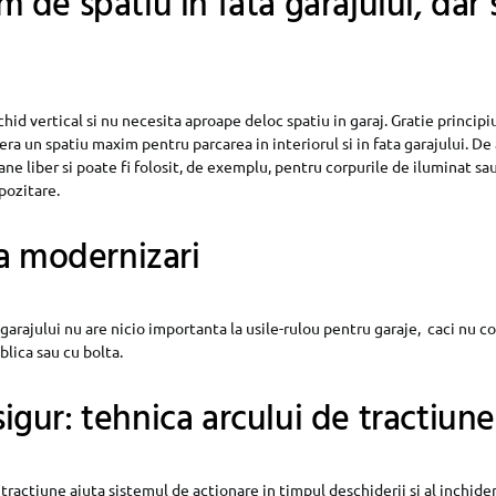
de spatiu in fata garajului, dar s
hid vertical si nu necesita aproape deloc spatiu in garaj. Gratie principiu
era un spatiu maxim pentru parcarea in interiorul si in fata garajului. D
ne liber si poate fi folosit, de exemplu, pentru corpurile de iluminat sa
pozitare.
a modernizari
garajului nu are nicio importanta la usile-rulou pentru garaje, caci nu 
blica sau cu bolta.
 sigur: tehnica arcului de tractiune
tractiune ajuta sistemul de actionare in timpul deschiderii si al inchiderii