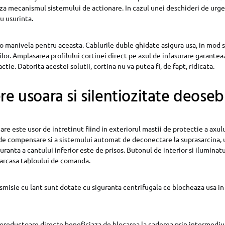
za mecanismul sistemului de actionare. In cazul unei deschideri de urge
u usurinta.
 o manivela pentru aceasta. Cablurile duble ghidate asigura usa, in mod 
lor. Amplasarea profilului cortinei direct pe axul de infasurare garantea
actie. Datorita acestei solutii, cortina nu va putea fi, de fapt, ridicata.
ere usoara si silentiozitate deoseb
re este usor de intretinut fiind in exteriorul mastii de protectie a axulu
 de compensare si a sistemului automat de deconectare la suprasarcina, 
ranta a cantului inferior este de prisos. Butonul de interior si iluminatu
carcasa tabloului de comanda.
nsmisie cu lant sunt dotate cu siguranta centrifugala ce blocheaza usa in 
oreductoare directe beneficiaza de blocarea la caderea prin intermediu