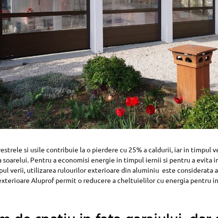
restrele si usile contribuie la o pierdere cu 25% a caldurii, iar in timpul v
soarelui. Pentru a economisi energie in timpul iernii si pentru a evita i
ul verii, utilizarea rulourilor exterioare din aluminiu este considerata a
exterioare Aluprof permit o reducere a cheltuielilor cu energia pentru int