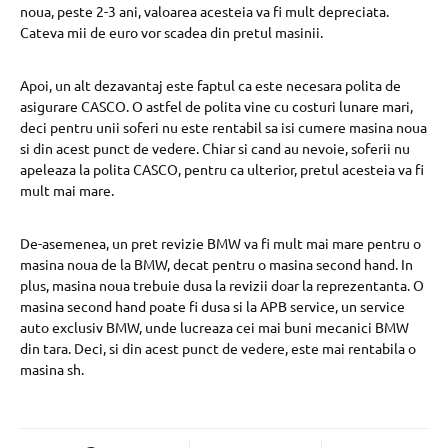
noua, peste 2-3 ani, valoarea acesteia va fi mult depreciata.
Cateva mii de euro vor scadea din pretul masinii.
Apoi, un alt dezavantaj este faptul ca este necesara polita de
asigurare CASCO. O astfel de polita vine cu costuri lunare mari,
deci pentru unii soferi nu este rentabil sa isi cumere masina noua
si din acest punct de vedere. Chiar si cand au nevoie, soferii nu
apeleaza la polita CASCO, pentru ca ulterior, pretul acesteia va fi
mult mai mare.
De-asemenea, un pret revizie BMW va fi mult mai mare pentru o
masina noua de la BMW, decat pentru o masina second hand. In
plus, masina noua trebuie dusa la revizii doar la reprezentanta. O
masina second hand poate fi dusa si la APB service, un service
auto exclusiv BMW, unde lucreaza cei mai buni mecanici BMW
din tara. Deci, si din acest punct de vedere, este mai rentabila o
masina sh.