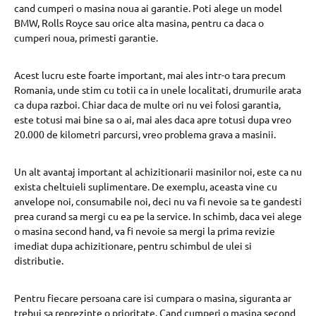
cand cumperi o masina noua ai garantie. Poti alege un model
BMW, Rolls Royce sau orice alta masina, pentru ca daca o
cumperi noua, primesti garantie.
Acest lucru este foarte important, mai ales intr-o tara precum
Romania, unde stim cu totii ca in unele localitati, drumurile arata
ca dupa razboi. Chiar daca de multe ori nu vei folosi garantia,
este totusi mai bine sa o ai, mai ales daca apre totusi dupa vreo
20.000 de kilometri parcursi, vreo problema grava a masinii.
Un alt avantaj important al achizitionarii masinilor noi, este ca nu
exista cheltuieli suplimentare. De exemplu, aceasta vine cu
anvelope noi, consumabile noi, deci nu va fi nevoie sa te gandesti
prea curand sa mergi cu ea pe la service. In schimb, daca vei alege
o masina second hand, va fi nevoie sa mergi la prima revizie
imediat dupa achizitionare, pentru schimbul de ulei si
distributie.
Pentru fiecare persoana care isi cumpara o masina, siguranta ar
trebui sa reprezinte o prioritate. Cand cumperi o masina second