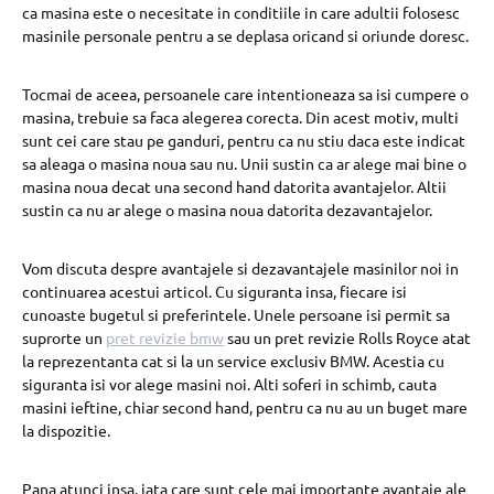
ca masina este o necesitate in conditiile in care adultii folosesc
masinile personale pentru a se deplasa oricand si oriunde doresc.
Tocmai de aceea, persoanele care intentioneaza sa isi cumpere o
masina, trebuie sa faca alegerea corecta. Din acest motiv, multi
sunt cei care stau pe ganduri, pentru ca nu stiu daca este indicat
sa aleaga o masina noua sau nu. Unii sustin ca ar alege mai bine o
masina noua decat una second hand datorita avantajelor. Altii
sustin ca nu ar alege o masina noua datorita dezavantajelor.
Vom discuta despre avantajele si dezavantajele masinilor noi in
continuarea acestui articol. Cu siguranta insa, fiecare isi
cunoaste bugetul si preferintele. Unele persoane isi permit sa
suprorte un
pret revizie bmw
sau un pret revizie Rolls Royce atat
la reprezentanta cat si la un service exclusiv BMW. Acestia cu
siguranta isi vor alege masini noi. Alti soferi in schimb, cauta
masini ieftine, chiar second hand, pentru ca nu au un buget mare
la dispozitie.
Pana atunci insa, iata care sunt cele mai importante avantaje ale