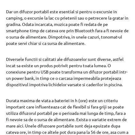
Dar un difuzor portabil este esential si pentru o excursie in
camping, o excursie la lac cu prietenii sau o petrecere la gratar in
gradina. Odata incarcata, muzica poate fi redata de pe
smartphone timp de cateva ore prin Bluetooth fara a fi nevoie de
o sursa de alimentare. Dimpotriva, in unele cazuri, tonomat-ul
poate servi chiar si ca sursa de alimentare.
Diversele functii si calitati ale difuzoarelor sunt diverse, astfel
incat sa existe un produs potrivit pentru toata lumea. O
conexiune pentru USB poate transforma un difuzor portabil intr-
un power bank, in timp ce o carcasa impermeabila protejeaza
dispozitivul impotriva lichidelor varsate si caderilor in piscina.
Durata maxima de viata a bateriei in h (ore) este un criteriu
important care influenteaza cat de flexibil si fara griji se poate
utiliza difuzorul portabil pe o perioada mai lunga de timp, fara a
fi nevoie sa de o sursa de alimentare. Exista o variatie extrem de
mare aici. Unele difuzoare portabile sunt deja epuizate dupa
cateva ore, in timp ce altele pot dura pana la 56 de ore, asa cum a