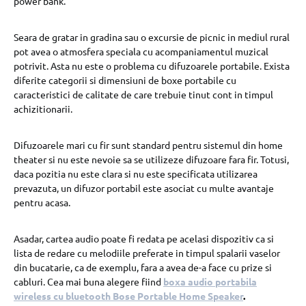
power bank.
Seara de gratar in gradina sau o excursie de picnic in mediul rural
pot avea o atmosfera speciala cu acompaniamentul muzical
potrivit. Asta nu este o problema cu difuzoarele portabile. Exista
diferite categorii si dimensiuni de boxe portabile cu
caracteristici de calitate de care trebuie tinut cont in timpul
achizitionarii.
Difuzoarele mari cu fir sunt standard pentru sistemul din home
theater si nu este nevoie sa se utilizeze difuzoare fara fir. Totusi,
daca pozitia nu este clara si nu este specificata utilizarea
prevazuta, un difuzor portabil este asociat cu multe avantaje
pentru acasa.
Asadar, cartea audio poate fi redata pe acelasi dispozitiv ca si
lista de redare cu melodiile preferate in timpul spalarii vaselor
din bucatarie, ca de exemplu, fara a avea de-a face cu prize si
cabluri. Cea mai buna alegere fiind
boxa audio portabila
wireless cu bluetooth Bose Portable Home Speaker
.