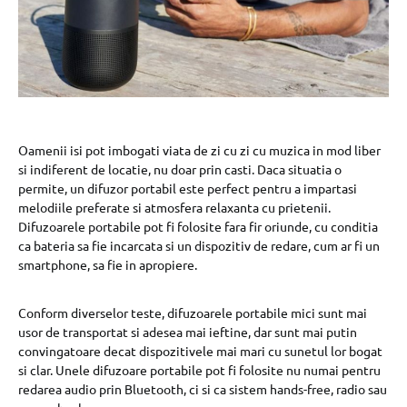
Oamenii isi pot imbogati viata de zi cu zi cu muzica in mod liber
si indiferent de locatie, nu doar prin casti. Daca situatia o
permite, un difuzor portabil este perfect pentru a impartasi
melodiile preferate si atmosfera relaxanta cu prietenii.
Difuzoarele portabile pot fi folosite fara fir oriunde, cu conditia
ca bateria sa fie incarcata si un dispozitiv de redare, cum ar fi un
smartphone, sa fie in apropiere.
Conform diverselor teste, difuzoarele portabile mici sunt mai
usor de transportat si adesea mai ieftine, dar sunt mai putin
convingatoare decat dispozitivele mai mari cu sunetul lor bogat
si clar. Unele difuzoare portabile pot fi folosite nu numai pentru
redarea audio prin Bluetooth, ci si ca sistem hands-free, radio sau