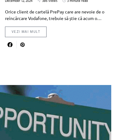
December 12, 2024
386 views
3 minute read
Orice client de cartelă PrePay care are nevoie de o
reîncărcare Vodafone, trebuie să știe că acum o…
VEZI MAI MULT