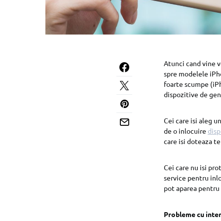
Atunci cand vine 
spre modelele iPhon
foarte scumpe (iPh
dispozitive de ge
Cei care isi aleg 
de o inlocuire
disp
care isi doteaza te
Cei care nu isi pr
service pentru inlo
pot aparea pentru 
Probleme cu inter