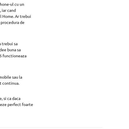
Phone-ul cu un
 iar cand
ul Home. Ar trebui
i procedura de
a trebui sa
idee buna sa
. 6 functioneaza
mobile sau la
t continua.
, si ca daca
leze perfect foarte