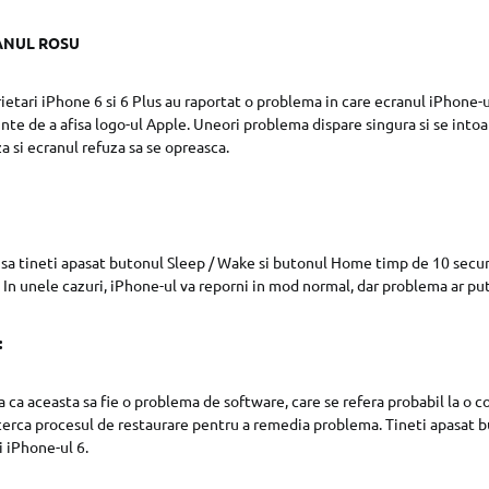
ANUL ROSU
etari iPhone 6 si 6 Plus au raportat o problema in care ecranul iPhone-u
inte de a afisa logo-ul Apple. Uneori problema dispare singura si se intoar
a si ecranul refuza sa se opreasca.
 sa tineti apasat butonul Sleep / Wake si butonul Home timp de 10 sec
. In unele cazuri, iPhone-ul va reporni in mod normal, dar problema ar pu
:
a ca aceasta sa fie o problema de software, care se refera probabil la o 
cerca procesul de restaurare pentru a remedia problema. Tineti apasat b
 iPhone-ul 6.