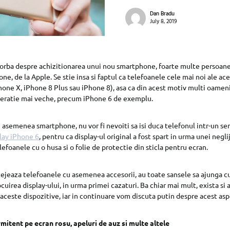
Dan Bradu
July 8, 2019
vorba despre achizitionarea unui nou smartphone, foarte multe persoane
e, de la Apple. Se stie insa si faptul ca telefoanele cele mai noi ale ac
one X, iPhone 8 Plus sau iPhone 8), asa ca din acest motiv multi oameni 
neratie mai veche, precum iPhone 6 de exemplu.
un asemenea smartphone, nu vor fi nevoiti sa isi duca telefonul intr-un s
lay iPhone 6
, pentru ca display-ul original a fost spart in urma unei negli
lefoanele cu o husa si o folie de protectie din sticla pentru ecran.
otejeaza telefoanele cu asemenea accesorii, au toate sansele sa ajunga cu
cuirea display-ului, in urma primei cazaturi. Ba chiar mai mult, exista si
aceste dispozitive, iar in continuare vom discuta putin despre acest asp
mitent pe ecran rosu, apeluri de auz si multe altele