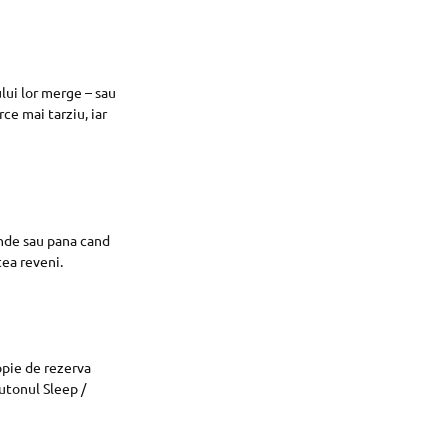
lui lor merge – sau
ce mai tarziu, iar
unde sau pana cand
tea reveni.
copie de rezerva
utonul Sleep /