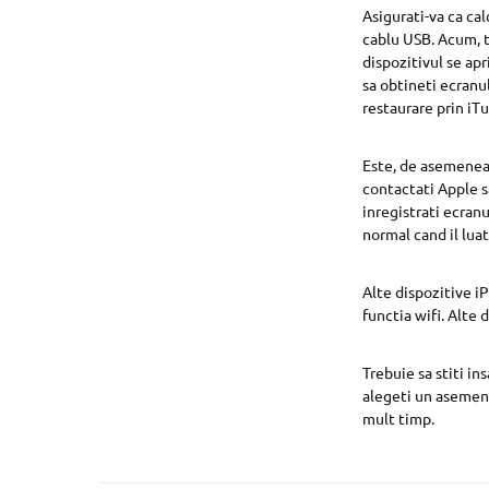
Asigurati-va ca ca
cablu USB. Acum, 
dispozitivul se ap
sa obtineti ecranu
restaurare prin iT
Este, de asemenea, 
contactati Apple sa
inregistrati ecranu
normal cand il lua
Alte dispozitive i
functia wifi. Alte
Trebuie sa stiti i
alegeti un asemene
mult timp.