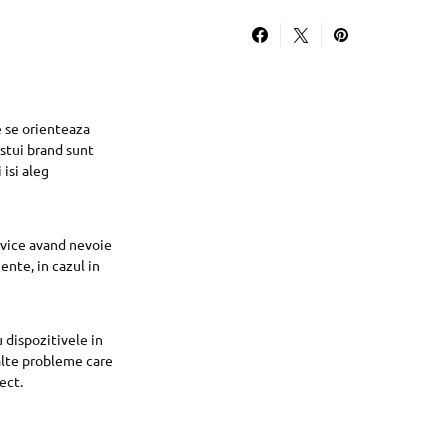
 se orienteaza
estui brand sunt
isi aleg
ervice avand nevoie
jente, in cazul in
 dispozitivele in
 alte probleme care
ect.