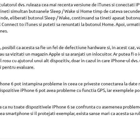
lculatorul dvs. ruleaza cea mai recenta versiune de iTunes si conectati i
tineti simultan butoanele Sleep / Wake si Home timp de cateva secunde,
rinde, eliberati butonul Sleep / Wake, continuand sa tineti apasat buton
l Connect to iTunes si puteti sa renuntati la butonul Home. Apoi, urmat
unes.
posibil ca acesta sa fie un fel de defectiune hardware si, in acest caz, v
u sa vizitati un magazin Apple si sa aranjati un inlocuitor. Ar putea fi o 
l rosu cu ajutorul unui alt dispozitiv, doar in cazul in care iPhone-ul dvs
ti pentru evaluare.
Phone 6 pot intampina probleme in ceea ce priveste conectarea la date 
 dispozitive iPhone 6 pot avea probleme cu functia GPS, iar exemplele po
nsa ca nu toate dispozitivele iPhone 6 se confrunta cu asemenea probleme
a smartphone si il protejati exemplar, exista sanse mari ca acesta sa ru