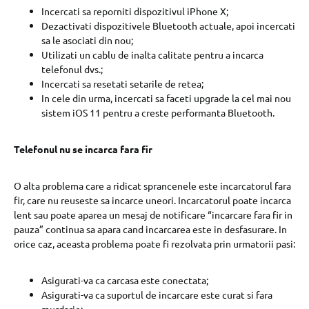
Incercati sa reporniti dispozitivul iPhone X;
Dezactivati dispozitivele Bluetooth actuale, apoi incercati
sa le asociati din nou;
Utilizati un cablu de inalta calitate pentru a incarca
telefonul dvs.;
Incercati sa resetati setarile de retea;
In cele din urma, incercati sa faceti upgrade la cel mai nou
sistem iOS 11 pentru a creste performanta Bluetooth.
Telefonul nu se incarca fara fir
O alta problema care a ridicat sprancenele este incarcatorul fara
fir, care nu reuseste sa incarce uneori. Incarcatorul poate incarca
lent sau poate aparea un mesaj de notificare “incarcare fara fir in
pauza” continua sa apara cand incarcarea este in desfasurare. In
orice caz, aceasta problema poate fi rezolvata prin urmatorii pasi:
Asigurati-va ca carcasa este conectata;
Asigurati-va ca suportul de incarcare este curat si fara
murdarie;