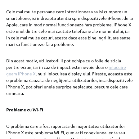
Cele mai multe persoane care intentioneaza sa isi cumpere un
smartphone, isi indreapta atentia spre dispozitivele iPhone, de la
Apple, care in mod normal functioneaza fara probleme. iPhone X
este unul dintre cele mai cautate telefoane ale momentului, iar
in cele mai multe cazuri, acesta daca este bine ingrijit, are sanse
mari sa functioneze fara probleme.
Din acest motiv, utilizatorii il pot echipa cu o folie de sticla
pentru ecran, iar in caz de impact este nevoie doar o
inlocuire
geam iPhone X
, nu si inlocuirea display-ului. Fireste, aceasta este
o problema cauzata de neglijenta utilizatorilor, insa dispozitivele
iPhone X, pot oferi unele surprize neplacute, precum cele care
urmeaza.
Probleme cu Wi-Fi
O problema care a fost raportata de majoritatea utilizatorilor
iPhone X este problema Wi-Fi, cum ar fi conexiunea lenta sau
reteaua nu va conecta probleme. Daca intampinati astfel de