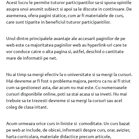
Acest lucru le permite tuturor participantilor sa-si spuna opiniile
asupra unui anumit subiect si apoi sa le discute in continuare. De
asemenea, ofera pagini statice, cum ar fi materialele de curs,
care sunt tiparite in beneficiul tuturor participantilor.
Unul dintre principalele avantaje ale accesarii paginilor de pe
web este ca majoritatea paginilor web au hyperlink-uri care te
vor conduce catre o alta pagina si, astfel, deschid o cantitate
mare de informatii pe net.
Nu ai timp sa mergi efectiv la o universitate si sa mergi la cursuri.
Mai devreme ar fi fost o problema majora, pentru ca nu ai fi stiut
cum sa gestionezi asta, dar acum nu mai este. Cu numeroasele
cursuri disponibile online, poti sa stai acasa si sa inveti. Nu mai
trebuie sa te trezesti devreme si sa mergi la cursuri sau acel
coleg de clasa iritant.
Acum urmeaza orice curs in liniste si comoditate. Un curs bazat
pe web ar include, de obicei, informatii despre curs, orar, avizier,
harta curriculara, materiale didactice precum articole,