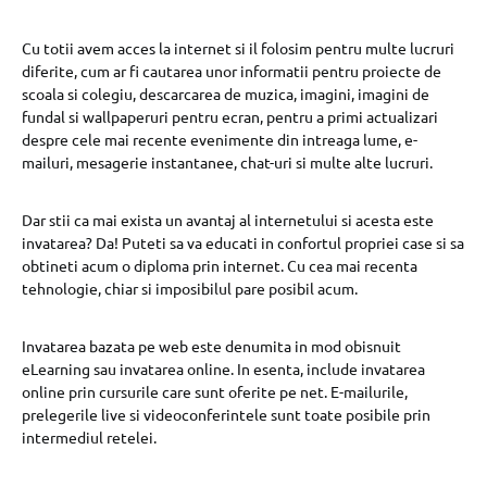
Cu totii avem acces la internet si il folosim pentru multe lucruri
diferite, cum ar fi cautarea unor informatii pentru proiecte de
scoala si colegiu, descarcarea de muzica, imagini, imagini de
fundal si wallpaperuri pentru ecran, pentru a primi actualizari
despre cele mai recente evenimente din intreaga lume, e-
mailuri, mesagerie instantanee, chat-uri si multe alte lucruri.
Dar stii ca mai exista un avantaj al internetului si acesta este
invatarea? Da! Puteti sa va educati in confortul propriei case si sa
obtineti acum o diploma prin internet. Cu cea mai recenta
tehnologie, chiar si imposibilul pare posibil acum.
Invatarea bazata pe web este denumita in mod obisnuit
eLearning sau invatarea online. In esenta, include invatarea
online prin cursurile care sunt oferite pe net. E-mailurile,
prelegerile live si videoconferintele sunt toate posibile prin
intermediul retelei.