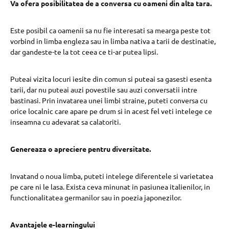
Va ofera posibilitatea de a conversa cu oameni din alta tara.
Este posibil ca oamenii sa nu fie interesati sa mearga peste tot
vorbind in limba engleza sau in limba nativa a tarii de destinatie,
dar gandeste-te la tot ceea ce ti-ar putea lipsi.
Puteai vizita locuri iesite din comun si puteai sa gasesti esenta
tarii, dar nu puteai auzi povestile sau auzi conversatii intre
bastinasi. Prin invatarea unei limbi straine, puteti conversa cu
orice localnic care apare pe drum si in acest fel veti intelege ce
inseamna cu adevarat sa calatoriti.
Genereaza o apreciere pentru diversitate.
Invatand o noua limba, puteti intelege diferentele si varietatea
pe care ni le lasa. Exista ceva minunat in pasiunea italienilor, in
functionalitatea germanilor sau in poezia japonezilor.
Avantajele e-learningului