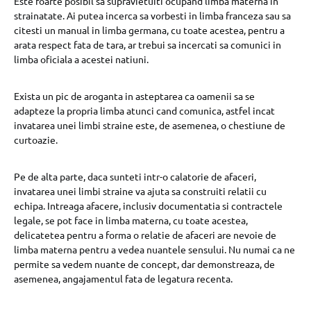
Este foarte posibil sa supravietuiti ocupand limba materna in
strainatate. Ai putea incerca sa vorbesti in limba franceza sau sa
citesti un manual in limba germana, cu toate acestea, pentru a
arata respect fata de tara, ar trebui sa incercati sa comunici in
limba oficiala a acestei natiuni.
Exista un pic de aroganta in asteptarea ca oamenii sa se
adapteze la propria limba atunci cand comunica, astfel incat
invatarea unei limbi straine este, de asemenea, o chestiune de
curtoazie.
Pe de alta parte, daca sunteti intr-o calatorie de afaceri,
invatarea unei limbi straine va ajuta sa construiti relatii cu
echipa. Intreaga afacere, inclusiv documentatia si contractele
legale, se pot face in limba materna, cu toate acestea,
delicatetea pentru a forma o relatie de afaceri are nevoie de
limba materna pentru a vedea nuantele sensului. Nu numai ca ne
permite sa vedem nuante de concept, dar demonstreaza, de
asemenea, angajamentul fata de legatura recenta.