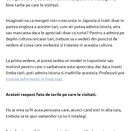
bine tarile pe care le vizitezi.
Imaginati-va ca mergeti intr-o excursie in Japonia si traiti doar in
partea engleza a acestei tari, cum ati putea admira istoria, arta
sau mancarea daca le apreciati doar ca turist? Pentru a admira pe
deplin cultura oricarei tari, trebuie sa o vedeti din punctul de
vedere al cuiva care vorbeste si traieste in aceasta cultura.
La prima vedere, ai putea vedea un model in toponimie sau
motivul pentru care o sarbatoare este apreciata, dar daca inveti
limba tarii, poti admira istoria si traditiile acesteia. Profesorii pot
trimite informatii in timp real
.
Aratati respect fata de tarile pe care le vizitati.
Nu ai vrea sa fii acea persoana care, atunci cand esti in alta tara,
trebuie sa le spui oamenilor ca nu ii intelegi.