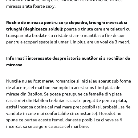
mireasa arata foarte sexy.
Rochie de mireasa pentru corp clepsidra, triunghi inversat si
triunghi (deghizeaza soldul):
poarta o tinuta care are taieturi cu
transparenta brodate cu cristale si are o mantila cu fire de aur
pentru a acoperi spatele si umerii. In plus, are un voal de 3 metri.
Informatii interesante despre istoria nuntilor si a rochiilor de
mireasa
Nuntile nu au fost mereu romantice si initial au aparut sub forma
de afacere, cel mai bun exemplu in acest sens fiind piata de
mirese din Babilon. Se poate presupune ca femeile din piata
casatoriei din Babilon trebuiau sa arate pregatite pentru piata,
astfel incat sa obtina cel mai mare pret posibil (si, probabil, sa fie
vandute in cele mai confortabile circumstante). Herodot nu
spune ce purtau aceste femei, dar este posibil ca cineva sa fi
incercat sa se asigure ca arata cel mai bine.