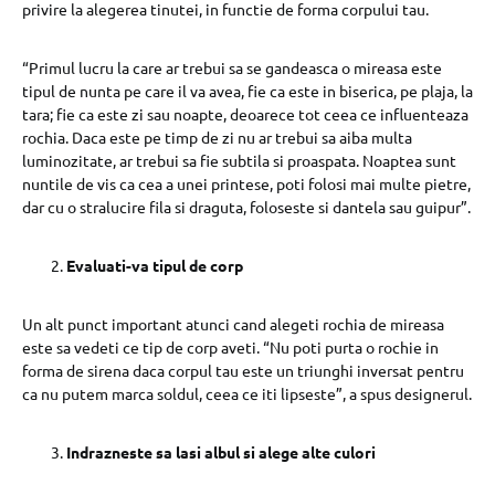
privire la alegerea tinutei, in functie de forma corpului tau.
“Primul lucru la care ar trebui sa se gandeasca o mireasa este
tipul de nunta pe care il va avea, fie ca este in biserica, pe plaja, la
tara; fie ca este zi sau noapte, deoarece tot ceea ce influenteaza
rochia. Daca este pe timp de zi nu ar trebui sa aiba multa
luminozitate, ar trebui sa fie subtila si proaspata. Noaptea sunt
nuntile de vis ca cea a unei printese, poti folosi mai multe pietre,
dar cu o stralucire fila si draguta, foloseste si dantela sau guipur”.
Evaluati-va tipul de corp
Un alt punct important atunci cand alegeti rochia de mireasa
este sa vedeti ce tip de corp aveti. “Nu poti purta o rochie in
forma de sirena daca corpul tau este un triunghi inversat pentru
ca nu putem marca soldul, ceea ce iti lipseste”, a spus designerul.
Indrazneste sa lasi albul si alege alte culori