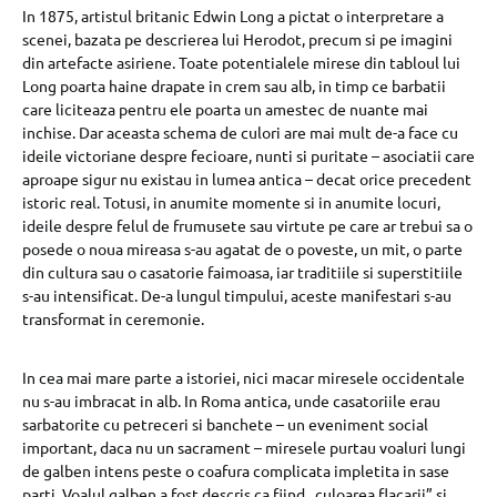
In 1875, artistul britanic Edwin Long a pictat o interpretare a
scenei, bazata pe descrierea lui Herodot, precum si pe imagini
din artefacte asiriene. Toate potentialele mirese din tabloul lui
Long poarta haine drapate in crem sau alb, in ​​timp ce barbatii
care liciteaza pentru ele poarta un amestec de nuante mai
inchise. Dar aceasta schema de culori are mai mult de-a face cu
ideile victoriane despre fecioare, nunti si puritate – asociatii care
aproape sigur nu existau in lumea antica – decat orice precedent
istoric real. Totusi, in anumite momente si in anumite locuri,
ideile despre felul de frumusete sau virtute pe care ar trebui sa o
posede o noua mireasa s-au agatat de o poveste, un mit, o parte
din cultura sau o casatorie faimoasa, iar traditiile si superstitiile
s-au intensificat. De-a lungul timpului, aceste manifestari s-au
transformat in ceremonie.
In cea mai mare parte a istoriei, nici macar miresele occidentale
nu s-au imbracat in alb. In Roma antica, unde casatoriile erau
sarbatorite cu petreceri si banchete – un eveniment social
important, daca nu un sacrament – ​​miresele purtau voaluri lungi
de galben intens peste o coafura complicata impletita in sase
parti. Voalul galben a fost descris ca fiind „culoarea flacarii” si