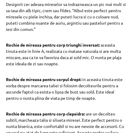
Designrii cer adesea mireselor sa indrazneasca un pic mai mult si
sa iasa din alb tipic, crem sau fildes. “Albul este perfect pentru
miresele cu piele inchisa, dar puteti lucra si cu o culoare nud,
puteti combina nuante de auriu, argintiu sau pasteluri pentru a
iesi din comun.”
Rochie de mireasa pentru corp triunghi inversat:
aceasta
tinuta este in linie A, realizata cu matase naturala si are multa
miscare, asa ca te va favoriza daca ai sold mic. O nunta pe plaja
este ideala de zi sau noapte.
Rochie de mireasa pentru corpul drept:
in aceasta tinuta este
vorba despre marcarea taliei si folosim decolteurile pentru a
ascunde faptul ca exista o lipsa de bust sau sold. Este ideal
pentru o nunta plina de viata pe timp de noapte.
Rochie de mireasa pentru corp clepsidra:
are un decolteu
subtil, marcheaza talia si silueta miresei. Este perfect pentru o
nunta biserica, este confortabil si nu are nevoie de accesorii. Cu
un voal nu atat de lung este suficient. Aceasta rochie va face