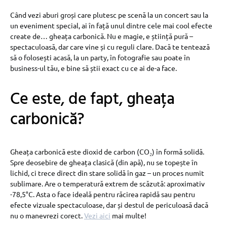
Când vezi aburi groși care plutesc pe scenă la un concert sau la
un eveniment special, ai în față unul dintre cele mai cool efecte
create de… gheața carbonică. Nu e magie, e știință pură –
spectaculoasă, dar care vine și cu reguli clare. Dacă te tentează
să o folosești acasă, la un party, în fotografie sau poate în
business-ul tău, e bine să știi exact cu ce ai de-a face.
Ce este, de fapt, gheața
carbonică?
Gheața carbonică este dioxid de carbon (CO₂) în formă solidă.
Spre deosebire de gheața clasică (din apă), nu se topește în
lichid, ci trece direct din stare solidă în gaz – un proces numit
sublimare. Are o temperatură extrem de scăzută: aproximativ
-78,5°C. Asta o face ideală pentru răcirea rapidă sau pentru
efecte vizuale spectaculoase, dar și destul de periculoasă dacă
nu o manevrezi corect.
Vezi aici
mai multe!