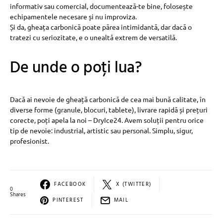
informativ sau comercial, documentează-te bine, folosește
echipamentele necesare și nu improviza.
Și da, gheața carbonică poate părea intimidantă, dar dacă o
tratezi cu seriozitate, e o unealtă extrem de versatilă.
De unde o poți lua?
Dacă ai nevoie de gheață carbonică de cea mai bună calitate, în
diverse forme (granule, blocuri, tablete), livrare rapidă și prețuri
corecte, poți apela la noi – DryIce24. Avem soluții pentru orice
tip de nevoie: industrial, artistic sau personal. Simplu, sigur,
profesionist.
FACEBOOK
X (TWITTER)
0
Shares
PINTEREST
MAIL