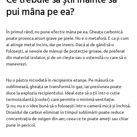
Ce trebuie să știi înainte să
pui mâna pe ea?
În primul rând, nu pune efectiv mâna pe ea. Gheața carbonică
poate provoca arsuri grave pe piele. Nu e o metaforă. E ca și cum
ai atinge metal încins, dar pe invers. Dacă ai de gând să o
folosești, ai nevoie de mănuși de protecție groase, de preferat
din material izolator, și de un clește sau o ustensilă cu care să o
manevrezi.
Nu o păstra niciodată în recipiente etanșe. Pe măsură ce
sublimează, gheața se transformă în gaz, iar presiunea poate
duce la explozia recipientului. Ideal este să o ții într-o cutie
termoizolantă (cooler) care permite o minimă ventilație.
Și nu, nu e o idee bună să o folosești într-o cameră mică și închisă.
Dioxidul de carbon eliminat în timpul sublimării poate reduce
concentrația de oxigen din aer, ceea ce te poate ameți sau chiar
pune în pericol.