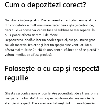
Cum o depozitezi corect?
Nu o băga în congelator. Poate părea tentant, dar temperatura
din congelator e mult mai mare decât cea a gheții carbonice,
deci nu o va conserva, ci o va face să sublimeze mai repede. În
plus, poate afecta sistemul de răcire.
Depozitarea ideală e într-un cooler special, din polistiren gros
sau alt material izolator, și într-un spațiu bine ventilat. Nu o
păstra mai mult de 24–48 de ore, pentru că începe să se piardă în
volum imediat ce a fost produsă.
Folosește-o cu cap și respectă
regulile
Gheața carbonică nu e o jucărie. Are potențialul de a transforma
o experiență banală într-una spectaculoasă, dar are nevoie de
atenție și respect. Dacă vrei să o folosești într-un mod creativ,