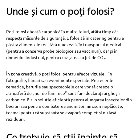
Unde și cum o poți folosi?
Poți folosi gheață carbonică în multe feluri, atâta timp cât
respecți măsurile de siguranță. E folosită în catering pentru a
păstra alimentele reci fără umezeală, în transportul medical
(pentru a conserva probe biologice sau vaccinuri), dar și în
domeniul industrial, pentru curățarea cu jet de CO₂.
În zona creativă, o poți folosi pentru efecte vizuale – în
fotografie, filmări sau evenimente speciale. Petrecerile
tematice, barurile sau spectacolele care vor să creeze o
atmosferă de „nor de fum rece” sunt fani declarați ai gheții
carbonice. E și o soluție eficientă pentru alungarea insectelor din
beciuri sau pentru combaterea anumitor mirosuri neplăcute,
tocmai pentru că substanța se evaporă complet și nu lasă
reziduuri.