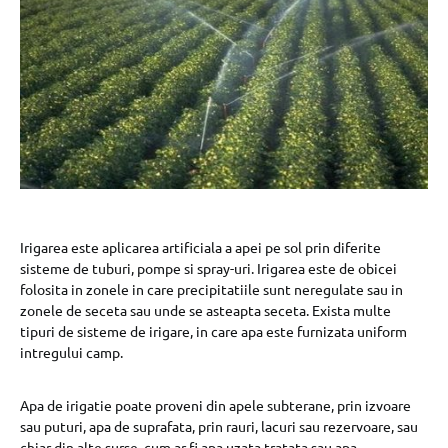
Irigarea este aplicarea artificiala a apei pe sol prin diferite
sisteme de tuburi, pompe si spray-uri. Irigarea este de obicei
folosita in zonele in care precipitatiile sunt neregulate sau in
zonele de seceta sau unde se asteapta seceta. Exista multe
tipuri de sisteme de irigare, in care apa este furnizata uniform
intregului camp.
Apa de irigatie poate proveni din apele subterane, prin izvoare
sau puturi, apa de suprafata, prin rauri, lacuri sau rezervoare, sau
chiar din alte surse, cum ar fi apa uzata tratata sau apa