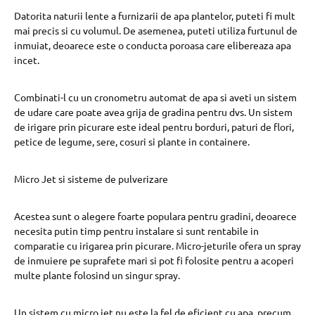
Datorita naturii lente a furnizarii de apa plantelor, puteti fi mult
mai precis si cu volumul. De asemenea, puteti utiliza furtunul de
inmuiat, deoarece este o conducta poroasa care elibereaza apa
incet.
Combinati-l cu un cronometru automat de apa si aveti un sistem
de udare care poate avea grija de gradina pentru dvs. Un sistem
de irigare prin picurare este ideal pentru borduri, paturi de flori,
petice de legume, sere, cosuri si plante in containere.
Micro Jet si sisteme de pulverizare
Acestea sunt o alegere foarte populara pentru gradini, deoarece
necesita putin timp pentru instalare si sunt rentabile in
comparatie cu irigarea prin picurare. Micro-jeturile ofera un spray
de inmuiere pe suprafete mari si pot fi folosite pentru a acoperi
multe plante folosind un singur spray.
Un sistem cu micro jet nu este la fel de eficient cu apa, precum