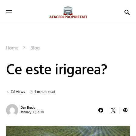
Home
Blog
Ce este irigarea?
233 views
4 minute read
Dan Bradu
January 30, 2020