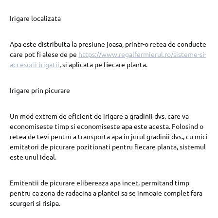
Irigare localizata
Apa este distribuita la presiune joasa, printr-o retea de conducte
care pot fi alese de pe
https://www.regalfermierul.ro/sisteme-si-
accesorii-irigatii
, si aplicata pe fiecare planta.
Irigare prin picurare
Un mod extrem de eficient de irigare a gradinii dvs. care va
economiseste timp si economiseste apa este acesta. Folosind o
retea de tevi pentru a transporta apa in jurul gradinii dvs., cu mici
emitatori de picurare pozitionati pentru fiecare planta, sistemul
este unul ideal.
Emitentii de picurare elibereaza apa incet, permitand timp
pentru ca zona de radacina a plantei sa se inmoaie complet fara
scurgeri si risipa.