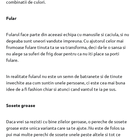
combinatii de culori.
Fular
Fularul face parte din aceeasi echipa cu manusile si caciula, si nu
degeaba sunt uneori vandute impreuna. Cu ajutorul celor mai
frumoase fulare tinuta ta se va transforma, deci da-le o sansa si
nu alege sa suferi de frig doar pentru ca nu iti place sa porti
fulare.
In realitate fularul nu este un semn de batranete si de tinute
invechite asa cum suntin unele persoane, ci este cea mai buna
idee de a fi fashion chiar si atunci cand vantul te ia pe sus.
Sosete groase
Daca vrei sa rezisti cu bine zilelor geroase, o pereche de sosete
groase este unica varianta care sa te ajute. Nu este de folos sa
pui mai multe perechi de sosete unele peste altele si tot ce