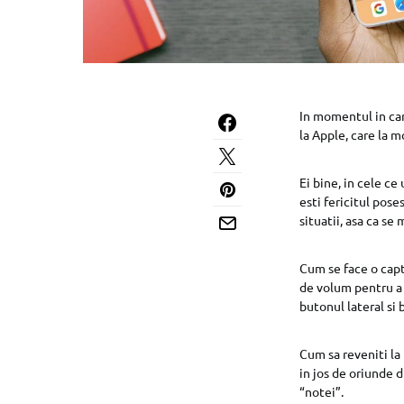
In momentul in car
la Apple, care la 
Ei bine, in cele c
esti fericitul pose
situatii, asa ca se
Cum se face o capt
de volum pentru a 
butonul lateral si 
Cum sa reveniti la 
in jos de oriunde 
“notei”.