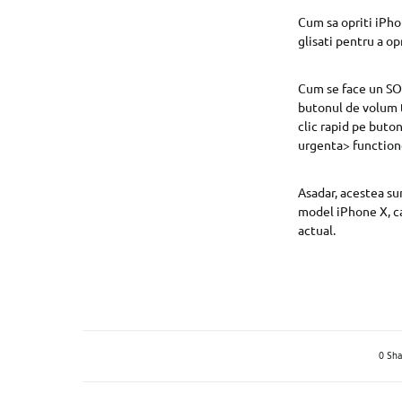
Cum sa opriti iPho
glisati pentru a op
Cum se face un SOS
butonul de volum t
clic rapid pe buton
urgenta> functionea
Asadar, acestea su
model iPhone X, c
actual.
0 Sha