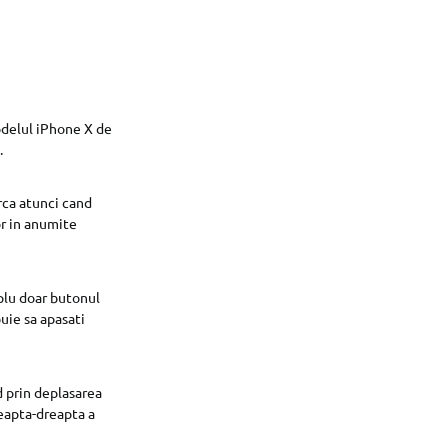
odelul iPhone X de
.
erca atunci cand
or in anumite
plu doar butonul
buie sa apasati
d prin deplasarea
reapta-dreapta a