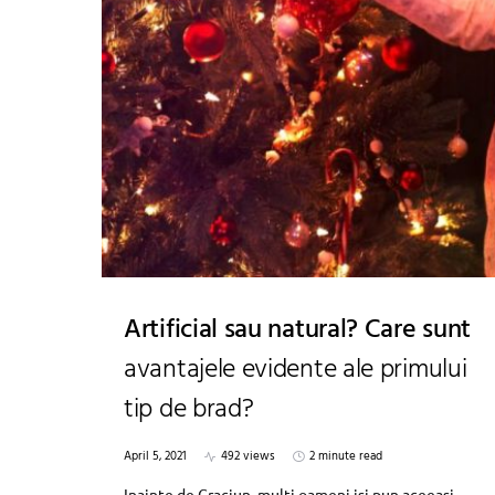
Artificial sau natural? Care sunt
avantajele evidente ale primului
tip de brad?
April 5, 2021
492 views
2 minute read
Inainte de Craciun, multi oameni isi pun aceeasi