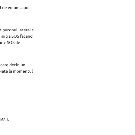
l de volum, apoi
 butonul lateral si
 initia SOS facand
tari> SOS de
 care detin un
piata la momentul
MAIL