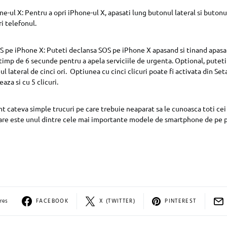
ne-ul X: Pentru a opri iPhone-ul X, apasati lung butonul lateral si butonu
ri telefonul.
 pe iPhone X: Puteti declansa SOS pe iPhone X apasand si tinand apasat
imp de 6 secunde pentru a apela serviciile de urgenta. Optional, puteti
ul lateral de cinci ori. Optiunea cu cinci clicuri poate fi activata din Se
za si cu 5 clicuri.
nt cateva simple trucuri pe care trebuie neaparat sa le cunoasca toti cei
are este unul dintre cele mai importante modele de smartphone de pe 
res
FACEBOOK
X (TWITTER)
PINTEREST