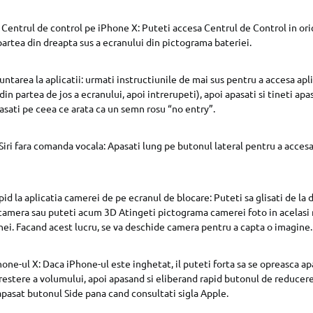
Centrul de control pe iPhone X: Puteti accesa Centrul de Control in o
 partea din dreapta sus a ecranului din pictograma bateriei.
untarea la aplicatii: urmati instructiunile de mai sus pentru a accesa apl
r din partea de jos a ecranului, apoi intrerupeti), apoi apasati si tineti ap
asati pe ceea ce arata ca un semn rosu “no entry”.
Siri fara comanda vocala: Apasati lung pe butonul lateral pentru a accesa 
d la aplicatia camerei de pe ecranul de blocare: Puteti sa glisati de la 
camera sau puteti acum 3D Atingeti pictograma camerei foto in acelasi 
ei. Facand acest lucru, se va deschide camera pentru a capta o imagine.
hone-ul X: Daca iPhone-ul este inghetat, il puteti forta sa se opreasca ap
restere a volumului, apoi apasand si eliberand rapid butonul de reducere
apasat butonul Side pana cand consultati sigla Apple.