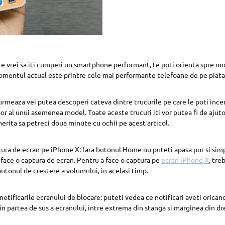
e vrei sa iti cumperi un smartphone performant, te poti orienta spre m
momentul actual este printre cele mai performante telefoane de pe piata
e urmeaza vei putea descoperi cateva dintre trucurile pe care le poti inc
sor al unui asemenea model. Toate aceste trucuri iti vor putea fi de ajut
 merita sa petreci doua minute cu ochii pe acest articol.
ura de ecran pe iPhone X: fara butonul Home nu puteti apasa pur si sim
face o captura de ecran. Pentru a face o captura pe
ecran iPhone X
, tre
butonul de crestere a volumului, in acelasi timp.
notificarile ecranului de blocare: puteti vedea ce notificari aveti orican
din partea de sus a ecranului, intre extrema din stanga si marginea din d