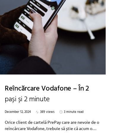
Reîncărcare Vodafone – În 2
pași și 2 minute
December 12, 2024
389 views
3 minute read
Orice client de cartelă PrePay care are nevoie de o
reîncărcare Vodafone, trebuie să știe că acum o…