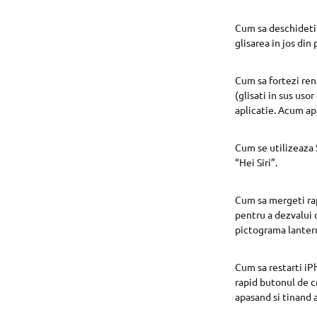
Cum sa deschideti 
glisarea in jos din
Cum sa fortezi ren
(glisati in sus uso
aplicatie. Acum ap
Cum se utilizeaza 
“Hei Siri”.
Cum sa mergeti rapi
pentru a dezvalui 
pictograma lantern
Cum sa restarti iP
rapid butonul de c
apasand si tinand 