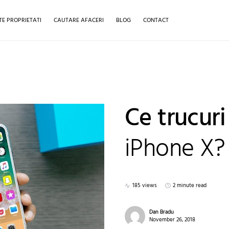
TE PROPRIETATI
CAUTARE AFACERI
BLOG
CONTACT
Ce trucuri
iPhone X?
185 views
2 minute read
Dan Bradu
November 26, 2018