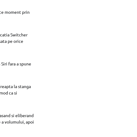
rice moment prin
icatia Switcher
asata pe orice
Siri fara a spune
dreapta la stanga
mod ca si
asand si eliberand
 a volumului, apoi