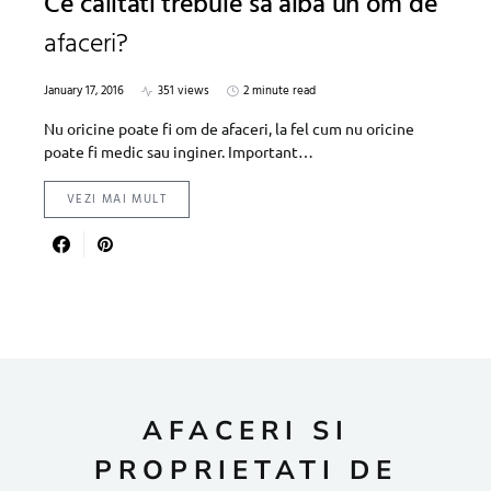
Ce calitati trebuie sa aiba un om de
afaceri?
January 17, 2016
351 views
2 minute read
Nu oricine poate fi om de afaceri, la fel cum nu oricine
poate fi medic sau inginer. Important…
VEZI MAI MULT
AFACERI SI
PROPRIETATI DE