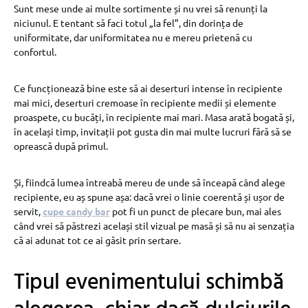
Sunt mese unde ai multe sortimente și nu vrei să renunți la
niciunul. E tentant să faci totul „la fel”, din dorința de
uniformitate, dar uniformitatea nu e mereu prietenă cu
confortul.
Ce funcționează bine este să ai deserturi intense în recipiente
mai mici, deserturi cremoase în recipiente medii și elemente
proaspete, cu bucăți, în recipiente mai mari. Masa arată bogată și,
în același timp, invitații pot gusta din mai multe lucruri fără să se
oprească după primul.
Și, fiindcă lumea întreabă mereu de unde să înceapă când alege
recipiente, eu aș spune așa: dacă vrei o linie coerentă și ușor de
servit,
cupe candy bar
pot fi un punct de plecare bun, mai ales
când vrei să păstrezi același stil vizual pe masă și să nu ai senzația
că ai adunat tot ce ai găsit prin sertare.
Tipul evenimentului schimbă