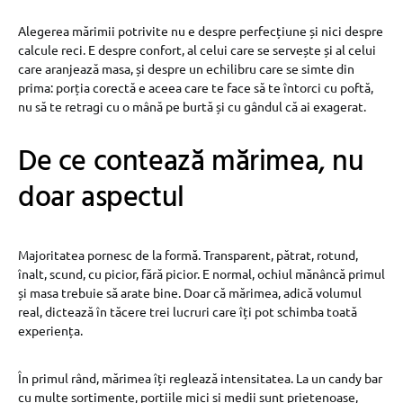
Alegerea mărimii potrivite nu e despre perfecțiune și nici despre
calcule reci. E despre confort, al celui care se servește și al celui
care aranjează masa, și despre un echilibru care se simte din
prima: porția corectă e aceea care te face să te întorci cu poftă,
nu să te retragi cu o mână pe burtă și cu gândul că ai exagerat.
De ce contează mărimea, nu
doar aspectul
Majoritatea pornesc de la formă. Transparent, pătrat, rotund,
înalt, scund, cu picior, fără picior. E normal, ochiul mănâncă primul
și masa trebuie să arate bine. Doar că mărimea, adică volumul
real, dictează în tăcere trei lucruri care îți pot schimba toată
experiența.
În primul rând, mărimea îți reglează intensitatea. La un candy bar
cu multe sortimente, porțiile mici și medii sunt prietenoase,