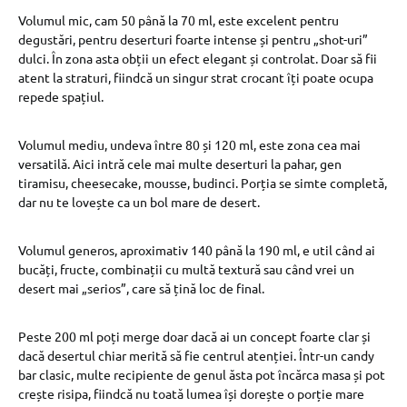
Volumul mic, cam 50 până la 70 ml, este excelent pentru
degustări, pentru deserturi foarte intense și pentru „shot-uri”
dulci. În zona asta obții un efect elegant și controlat. Doar să fii
atent la straturi, fiindcă un singur strat crocant îți poate ocupa
repede spațiul.
Volumul mediu, undeva între 80 și 120 ml, este zona cea mai
versatilă. Aici intră cele mai multe deserturi la pahar, gen
tiramisu, cheesecake, mousse, budinci. Porția se simte completă,
dar nu te lovește ca un bol mare de desert.
Volumul generos, aproximativ 140 până la 190 ml, e util când ai
bucăți, fructe, combinații cu multă textură sau când vrei un
desert mai „serios”, care să țină loc de final.
Peste 200 ml poți merge doar dacă ai un concept foarte clar și
dacă desertul chiar merită să fie centrul atenției. Într-un candy
bar clasic, multe recipiente de genul ăsta pot încărca masa și pot
crește risipa, fiindcă nu toată lumea își dorește o porție mare