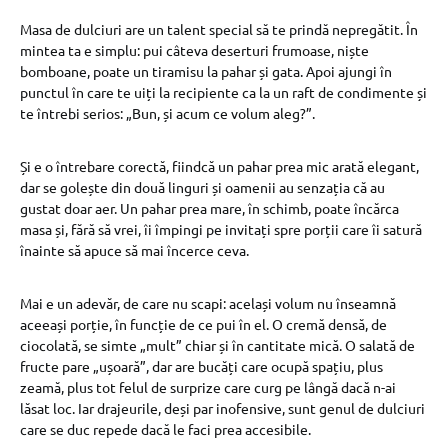
Masa de dulciuri are un talent special să te prindă nepregătit. În
mintea ta e simplu: pui câteva deserturi frumoase, niște
bomboane, poate un tiramisu la pahar și gata. Apoi ajungi în
punctul în care te uiți la recipiente ca la un raft de condimente și
te întrebi serios: „Bun, și acum ce volum aleg?”.
Și e o întrebare corectă, fiindcă un pahar prea mic arată elegant,
dar se golește din două linguri și oamenii au senzația că au
gustat doar aer. Un pahar prea mare, în schimb, poate încărca
masa și, fără să vrei, îi împingi pe invitați spre porții care îi satură
înainte să apuce să mai încerce ceva.
Mai e un adevăr, de care nu scapi: același volum nu înseamnă
aceeași porție, în funcție de ce pui în el. O cremă densă, de
ciocolată, se simte „mult” chiar și în cantitate mică. O salată de
fructe pare „ușoară”, dar are bucăți care ocupă spațiu, plus
zeamă, plus tot felul de surprize care curg pe lângă dacă n-ai
lăsat loc. Iar drajeurile, deși par inofensive, sunt genul de dulciuri
care se duc repede dacă le faci prea accesibile.