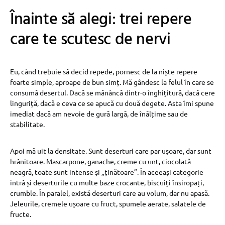
Înainte să alegi: trei repere
care te scutesc de nervi
Eu, când trebuie să decid repede, pornesc de la niște repere
foarte simple, aproape de bun simț. Mă gândesc la felul în care se
consumă desertul. Dacă se mănâncă dintr-o înghițitură, dacă cere
linguriță, dacă e ceva ce se apucă cu două degete. Asta îmi spune
imediat dacă am nevoie de gură largă, de înălțime sau de
stabilitate.
Apoi mă uit la densitate. Sunt deserturi care par ușoare, dar sunt
hrănitoare. Mascarpone, ganache, creme cu unt, ciocolată
neagră, toate sunt intense și „ținătoare”. În aceeași categorie
intră și deserturile cu multe baze crocante, biscuiți însiropați,
crumble. În paralel, există deserturi care au volum, dar nu apasă.
Jeleurile, cremele ușoare cu fruct, spumele aerate, salatele de
fructe.