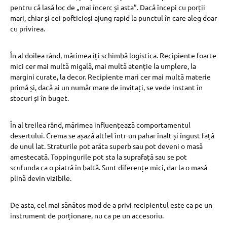
pentru că lasă loc de „mai încerc și asta”. Dacă începi cu porții
mari, chiar și cei pofticioși ajung rapid la punctul în care aleg doar
cu privirea.
În al doilea rând, mărimea îți schimbă logistica. Recipiente foarte
mici cer mai multă migală, mai multă atenție la umplere, la
margini curate, la decor. Recipiente mari cer mai multă materie
primă și, dacă ai un număr mare de invitați, se vede instant în
stocuri și în buget.
În al treilea rând, mărimea influențează comportamentul
desertului. Crema se așază altfel într-un pahar înalt și îngust față
de unul lat. Straturile pot arăta superb sau pot deveni o masă
amestecată. Toppingurile pot sta la suprafață sau se pot
scufunda ca o piatră în baltă. Sunt diferențe mici, dar la o masă
plină devin vizibile.
De asta, cel mai sănătos mod de a privi recipientul este ca pe un
instrument de porționare, nu ca pe un accesoriu.