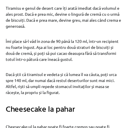
Tiramisu e genul de desert care îți arată imediat dacă volumul e
ales prost. Dacă e prea mic, devine o lingură de cremă cu o urmă
de biscuiți. Dacă e prea mare, devine greu, mai ales când crema e
generoasă.
Îmi place să-l văd în zona de 90 până la 120 ml, într-un recipient
nu foarte îngust. Așa ai loc pentru două straturi de biscuiți și
două de cremă, și poți să pui cacao deasupra fără să transformi
totul într-o pătură care îneacă gustul.
Dacă știi că tiramisul e vedeta și că lumea îl va căuta, poți urca
spre 140 ml, dar numai dacă restul deserturilor sunt mai mici.
Altfel, riști să umpli repede stomacul invitaților și masa se
răcește, la propriu și la figurat.
Cheesecake la pahar
Cheesecake-ul la pahar poate fi foarte cremos sau poate fi