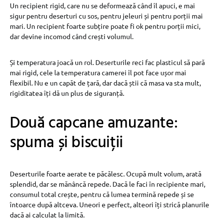
Un recipient rigid, care nu se deformează când îl apuci, e mai
sigur pentru deserturi cu sos, pentru jeleuri și pentru porții mai
mari. Un recipient foarte subțire poate fi ok pentru porții mici,
dar devine incomod când crești volumul.
Și temperatura joacă un rol. Deserturile reci fac plasticul să pară
mai rigid, cele la temperatura camerei îl pot face ușor mai
flexibil. Nu e un capăt de țară, dar dacă știi că masa va sta mult,
rigiditatea îți dă un plus de siguranță.
Două capcane amuzante:
spuma și biscuiții
Deserturile foarte aerate te păcălesc. Ocupă mult volum, arată
splendid, dar se mănâncă repede. Dacă le faci în recipiente mari,
consumul total crește, pentru că lumea termină repede și se
întoarce după altceva. Uneori e perfect, alteori îți strică planurile
dacă ai calculat la limită.