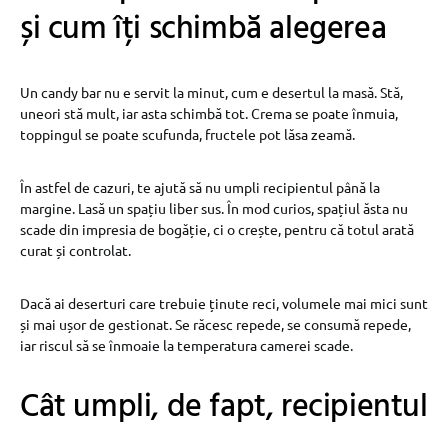
și cum îți schimbă alegerea
Un candy bar nu e servit la minut, cum e desertul la masă. Stă,
uneori stă mult, iar asta schimbă tot. Crema se poate înmuia,
toppingul se poate scufunda, fructele pot lăsa zeamă.
În astfel de cazuri, te ajută să nu umpli recipientul până la
margine. Lasă un spațiu liber sus. În mod curios, spațiul ăsta nu
scade din impresia de bogăție, ci o crește, pentru că totul arată
curat și controlat.
Dacă ai deserturi care trebuie ținute reci, volumele mai mici sunt
și mai ușor de gestionat. Se răcesc repede, se consumă repede,
iar riscul să se înmoaie la temperatura camerei scade.
Cât umpli, de fapt, recipientul