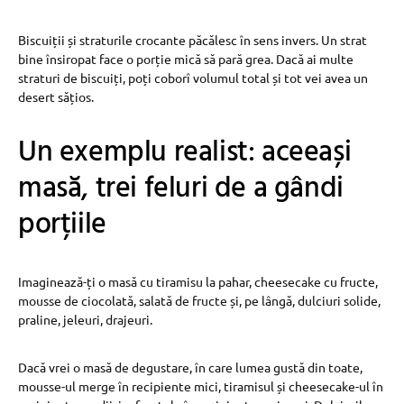
Biscuiții și straturile crocante păcălesc în sens invers. Un strat
bine însiropat face o porție mică să pară grea. Dacă ai multe
straturi de biscuiți, poți coborî volumul total și tot vei avea un
desert sățios.
Un exemplu realist: aceeași
masă, trei feluri de a gândi
porțiile
Imaginează-ți o masă cu tiramisu la pahar, cheesecake cu fructe,
mousse de ciocolată, salată de fructe și, pe lângă, dulciuri solide,
praline, jeleuri, drajeuri.
Dacă vrei o masă de degustare, în care lumea gustă din toate,
mousse-ul merge în recipiente mici, tiramisul și cheesecake-ul în