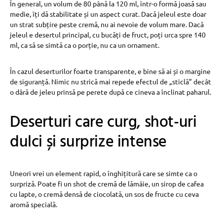
În general, un volum de 80 până la 120 ml, într-o formă joasă sau
medie, îți dă stabilitate și un aspect curat. Dacă jeleul este doar
un strat subțire peste cremă, nu ai nevoie de volum mare. Dacă
jeleul e desertul principal, cu bucăți de fruct, poți urca spre 140
ml, ca să se simtă ca o porție, nu ca un ornament.
În cazul deserturilor foarte transparente, e bine să ai și o margine
de siguranță. Nimic nu strică mai repede efectul de „sticlă” decât
o dâră de jeleu prinsă pe perete după ce cineva a înclinat paharul.
Deserturi care curg, shot-uri
dulci și surprize intense
Uneori vrei un element rapid, o înghițitură care se simte ca o
surpriză. Poate fi un shot de cremă de lămâie, un sirop de cafea
cu lapte, o cremă densă de ciocolată, un sos de fructe cu ceva
aromă specială.