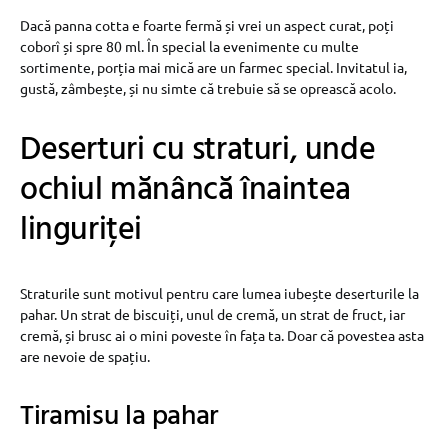
Dacă panna cotta e foarte fermă și vrei un aspect curat, poți
coborî și spre 80 ml. În special la evenimente cu multe
sortimente, porția mai mică are un farmec special. Invitatul ia,
gustă, zâmbește, și nu simte că trebuie să se oprească acolo.
Deserturi cu straturi, unde
ochiul mănâncă înaintea
linguriței
Straturile sunt motivul pentru care lumea iubește deserturile la
pahar. Un strat de biscuiți, unul de cremă, un strat de fruct, iar
cremă, și brusc ai o mini poveste în fața ta. Doar că povestea asta
are nevoie de spațiu.
Tiramisu la pahar