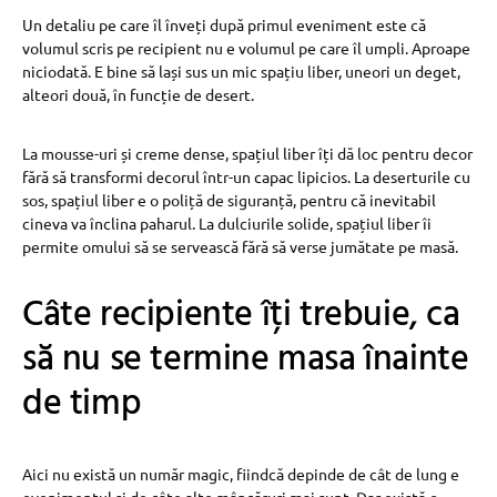
Un detaliu pe care îl înveți după primul eveniment este că
volumul scris pe recipient nu e volumul pe care îl umpli. Aproape
niciodată. E bine să lași sus un mic spațiu liber, uneori un deget,
alteori două, în funcție de desert.
La mousse-uri și creme dense, spațiul liber îți dă loc pentru decor
fără să transformi decorul într-un capac lipicios. La deserturile cu
sos, spațiul liber e o poliță de siguranță, pentru că inevitabil
cineva va înclina paharul. La dulciurile solide, spațiul liber îi
permite omului să se servească fără să verse jumătate pe masă.
Câte recipiente îți trebuie, ca
să nu se termine masa înainte
de timp
Aici nu există un număr magic, fiindcă depinde de cât de lung e