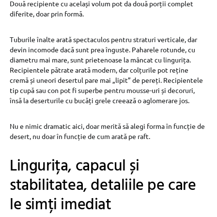
Două recipiente cu același volum pot da două porții complet
diferite, doar prin formă.
Tuburile înalte arată spectaculos pentru straturi verticale, dar
devin incomode dacă sunt prea înguste. Paharele rotunde, cu
diametru mai mare, sunt prietenoase la mâncat cu lingurița.
Recipientele pătrate arată modern, dar colțurile pot reține
cremă și uneori desertul pare mai „lipit” de pereți. Recipientele
tip cupă sau con pot fi superbe pentru mousse-uri și decoruri,
însă la deserturile cu bucăți grele creează o aglomerare jos.
Nu e nimic dramatic aici, doar merită să alegi forma în funcție de
desert, nu doar în funcție de cum arată pe raft.
Lingurița, capacul și
stabilitatea, detaliile pe care
le simți imediat