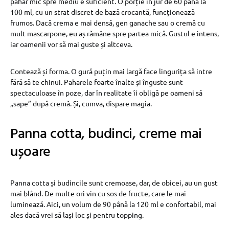
pahar mic spre mediu e suficient. O porție în jur de 60 până la
100 ml, cu un strat discret de bază crocantă, funcționează
frumos. Dacă crema e mai densă, gen ganache sau o cremă cu
mult mascarpone, eu aș rămâne spre partea mică. Gustul e intens,
iar oamenii vor să mai guste și altceva.
Contează și forma. O gură puțin mai largă face lingurița să intre
fără să te chinui. Paharele foarte înalte și înguste sunt
spectaculoase în poze, dar în realitate îi obligă pe oameni să
„sape” după cremă. Și, cumva, dispare magia.
Panna cotta, budinci, creme mai
ușoare
Panna cotta și budincile sunt cremoase, dar, de obicei, au un gust
mai blând. De multe ori vin cu sos de fructe, care le mai
luminează. Aici, un volum de 90 până la 120 ml e confortabil, mai
ales dacă vrei să lași loc și pentru topping.