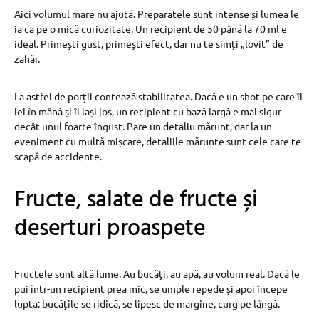
Aici volumul mare nu ajută. Preparatele sunt intense și lumea le
ia ca pe o mică curiozitate. Un recipient de 50 până la 70 ml e
ideal. Primești gust, primești efect, dar nu te simți „lovit” de
zahăr.
La astfel de porții contează stabilitatea. Dacă e un shot pe care îl
iei în mână și îl lași jos, un recipient cu bază largă e mai sigur
decât unul foarte îngust. Pare un detaliu mărunt, dar la un
eveniment cu multă mișcare, detaliile mărunte sunt cele care te
scapă de accidente.
Fructe, salate de fructe și
deserturi proaspete
Fructele sunt altă lume. Au bucăți, au apă, au volum real. Dacă le
pui într-un recipient prea mic, se umple repede și apoi începe
lupta: bucățile se ridică, se lipesc de margine, curg pe lângă.