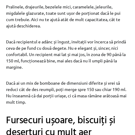
Pralinele, drajeurile, bezelele mici, caramelele, jeleurile,
migdalele glazurate, toate sunt ușor de porționat dacă le pui
cum trebuie. Aici nu te ajută atât de mult capacitatea, cât te
ajută deschiderea.
Dacă recipientul e adânc și îngust, invitații vor încerca să prindă
ceva de pe fund cu două degete. Nu e elegant și, sincer, nici
confortabil. Un recipient mai lat și mai jos, în zona de 90 până la
150 ml, funcționează bine, mai ales dacă nu îl umpli până la
margine.
Dacă ai un mix de bomboane de dimensiuni diferite și vrei să
reduci cât de des reumpli, poți merge spre 150 sau chiar 190 ml.
Nu înseamnă că dai porții uriașe, ci că masa rămâne arătoasă mai
mult timp.
Fursecuri ușoare, biscuiți și
deserturi cu mult aer