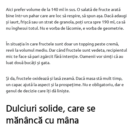
Aici prefer volume de la 140 ml în sus. O salată de fructe arată
bine într-un pahar care are loc să respire, să spun așa. Dacă adaugi
și iaurt, frișcă sau un strat de granola, poți urca spre 190 ml, ca să
nu înghesui totul. Nu e vorba de lăcomie, e vorba de geometrie.
În situația în care fructele sunt doar un topping peste cremă,
revii la volumul mediu. Dar când fructele sunt vedeta, recipientul
mic te face să pari zgârcit fără intenție. Oamenii vor simți că au
luat două bucăți și gata.
Și da, fructele oxidează și lasă zeamă. Dacă masa stă mult timp,
un capac ajută la aspect și la prospețime. Nu e obligatoriu, dar e
genul de decizie care îți dă liniște.
Dulciuri solide, care se
mănâncă cu mâna