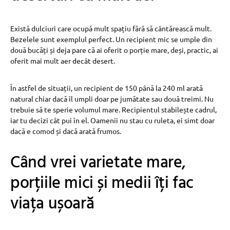
Există dulciuri care ocupă mult spațiu fără să cântărească mult.
Bezelele sunt exemplul perfect. Un recipient mic se umple din
două bucăți și deja pare că ai oferit o porție mare, deși, practic, ai
oferit mai mult aer decât desert.
În astfel de situații, un recipient de 150 până la 240 ml arată
natural chiar dacă îl umpli doar pe jumătate sau două treimi. Nu
trebuie să te sperie volumul mare. Recipientul stabilește cadrul,
iar tu decizi cât pui în el. Oamenii nu stau cu ruleta, ei simt doar
dacă e comod și dacă arată frumos.
Când vrei varietate mare,
porțiile mici și medii îți fac
viața ușoară