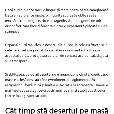
Dacă ai recipiente mici, o linguriță mare poate părea caraghioasă.
Dacă ai recipiente înalte, o linguriță scurtă te obligă să te
murdărești pe degete. Nu e o tragedie, dar e fix genul de mic
disconfort care face diferența dintre o experiență plăcută și una
stângace.
Capacul e util mai ales la deserturile cu sos, la cele cu fructe și la
cele care trebuie pregătite cu câteva ore înainte. Păstrează
aspectul curat, protejează de praf, de contact accidental, și ajută
și la transport.
Stabilitatea, pe de altă parte, nu e negociabilă când ai copii, când
masa e atinsă des sau când evenimentul e aglomerat. Un
recipient cu bază mică și înalt e o invitație la accidente. Uneori e
mai înțelept să alegi ceva puțin mai jos și mai stabil decât ceva
foarte înalt și spectaculos.
Cât timp stă desertul pe masă