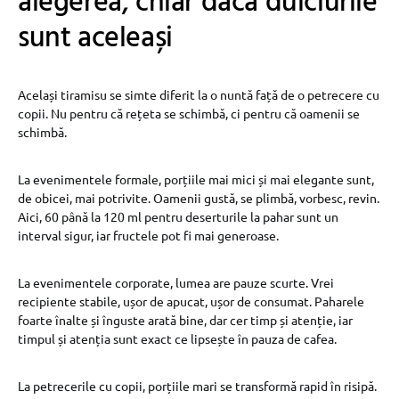
alegerea, chiar dacă dulciurile
sunt aceleași
Același tiramisu se simte diferit la o nuntă față de o petrecere cu
copii. Nu pentru că rețeta se schimbă, ci pentru că oamenii se
schimbă.
La evenimentele formale, porțiile mai mici și mai elegante sunt,
de obicei, mai potrivite. Oamenii gustă, se plimbă, vorbesc, revin.
Aici, 60 până la 120 ml pentru deserturile la pahar sunt un
interval sigur, iar fructele pot fi mai generoase.
La evenimentele corporate, lumea are pauze scurte. Vrei
recipiente stabile, ușor de apucat, ușor de consumat. Paharele
foarte înalte și înguste arată bine, dar cer timp și atenție, iar
timpul și atenția sunt exact ce lipsește în pauza de cafea.
La petrecerile cu copii, porțiile mari se transformă rapid în risipă.