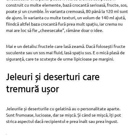
construit cu multe elemente, bază crocantă serioasă, fructe, sos,
poate și un crumble. În varianta cremoasă, 80 până la 120 ml sunt
de ajuns. În varianta cu multe texturi, un volum de 140 ml ajută,
fiindcă altfel baza crocantă fură prea mult spațiu, iar crema nu
mai are loc să fie „cheesecake”, rămâne doar o idee.
Mai e un detaliu: fructele care lasă zeamă. Dacă folosești fructe
suculente sau un sos mai fluid, lasă spațiu sus. E o mică plasă de
siguranță, care te scutește de urme lipicioase pe margini.
Jeleuri și deserturi care
tremură ușor
Jeleurile și deserturile cu gelatină au o personalitate aparte.
Sunt frumoase, lucioase, dar se mișcă. Și când se mișcă, îți pot
strica aspectul dacă recipientul e prea înalt sau prea îngust.