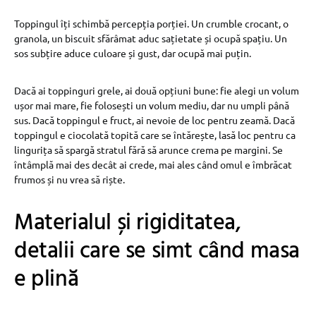
Toppingul îți schimbă percepția porției. Un crumble crocant, o
granola, un biscuit sfărâmat aduc sațietate și ocupă spațiu. Un
sos subțire aduce culoare și gust, dar ocupă mai puțin.
Dacă ai toppinguri grele, ai două opțiuni bune: fie alegi un volum
ușor mai mare, fie folosești un volum mediu, dar nu umpli până
sus. Dacă toppingul e fruct, ai nevoie de loc pentru zeamă. Dacă
toppingul e ciocolată topită care se întărește, lasă loc pentru ca
lingurița să spargă stratul fără să arunce crema pe margini. Se
întâmplă mai des decât ai crede, mai ales când omul e îmbrăcat
frumos și nu vrea să riște.
Materialul și rigiditatea,
detalii care se simt când masa
e plină