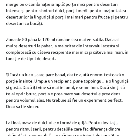
merge pe o combinație simplă: porții mici pentru deserturi
intense și pentru shot-uri dulci, porții medii pentru majoritatea
deserturilor la linguriță și porții mai mari pentru fructe și pentru
deserturi cu bucăți.
Zona de 80 până la 120 ml rămâne cea mai versatilă. Dacă ai
multe deserturi la pahar, ia majoritar din intervalul acesta și
completează cu câteva recipiente mai mici și câteva mai mari, în
funcție de tipul de desert.
Și încă un lucru, care pare banal, dar te ajută enorm: testează o
porție înainte. Umple un recipient, pune toppingul, ia o linguriță
și gustă. Dacă îți vine să mai iei unul, e semn bun. Dacă simți că
te-ai oprit brusc, porția e prea mare sau desertul e prea dens
pentru volumul ales. Nu trebuie să fie un experiment perfect.
Doar să fie sincer.
La final, masa de dulciuri e o formă de grijă. Pentru invitați,
pentru ritmul serii, pentru detaliile care fac diferența dintre
„drăguț” și „memorabil”. Iar mărimea recipientului, oricât ar