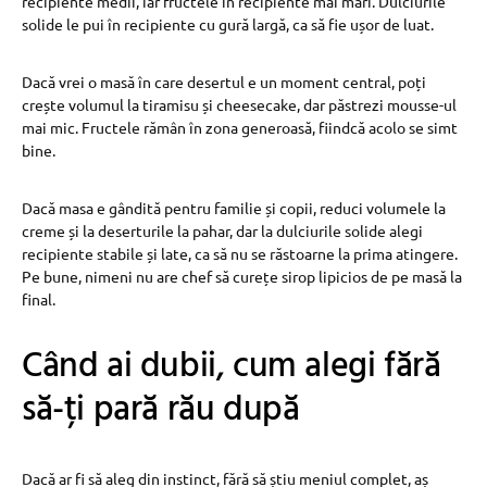
recipiente medii, iar fructele în recipiente mai mari. Dulciurile
solide le pui în recipiente cu gură largă, ca să fie ușor de luat.
Dacă vrei o masă în care desertul e un moment central, poți
crește volumul la tiramisu și cheesecake, dar păstrezi mousse-ul
mai mic. Fructele rămân în zona generoasă, fiindcă acolo se simt
bine.
Dacă masa e gândită pentru familie și copii, reduci volumele la
creme și la deserturile la pahar, dar la dulciurile solide alegi
recipiente stabile și late, ca să nu se răstoarne la prima atingere.
Pe bune, nimeni nu are chef să curețe sirop lipicios de pe masă la
final.
Când ai dubii, cum alegi fără
să-ți pară rău după
Dacă ar fi să aleg din instinct, fără să știu meniul complet, aș