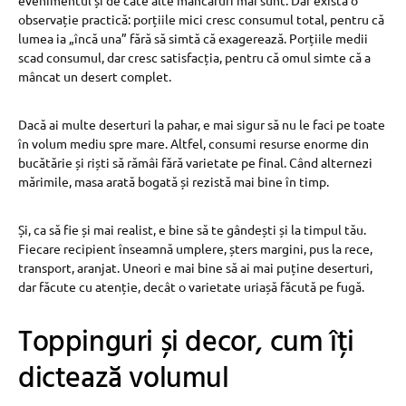
evenimentul și de câte alte mâncăruri mai sunt. Dar există o
observație practică: porțiile mici cresc consumul total, pentru că
lumea ia „încă una” fără să simtă că exagerează. Porțiile medii
scad consumul, dar cresc satisfacția, pentru că omul simte că a
mâncat un desert complet.
Dacă ai multe deserturi la pahar, e mai sigur să nu le faci pe toate
în volum mediu spre mare. Altfel, consumi resurse enorme din
bucătărie și riști să rămâi fără varietate pe final. Când alternezi
mărimile, masa arată bogată și rezistă mai bine în timp.
Și, ca să fie și mai realist, e bine să te gândești și la timpul tău.
Fiecare recipient înseamnă umplere, șters margini, pus la rece,
transport, aranjat. Uneori e mai bine să ai mai puține deserturi,
dar făcute cu atenție, decât o varietate uriașă făcută pe fugă.
Toppinguri și decor, cum îți
dictează volumul