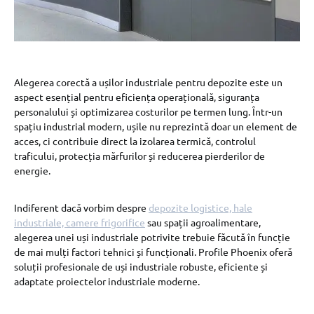
Alegerea corectă a ușilor industriale pentru depozite este un
aspect esențial pentru eficiența operațională, siguranța
personalului și optimizarea costurilor pe termen lung. Într-un
spațiu industrial modern, ușile nu reprezintă doar un element de
acces, ci contribuie direct la izolarea termică, controlul
traficului, protecția mărfurilor și reducerea pierderilor de
energie.
Indiferent dacă vorbim despre
depozite logistice, hale
industriale, camere frigorifice
sau spații agroalimentare,
alegerea unei uși industriale potrivite trebuie făcută în funcție
de mai mulți factori tehnici și funcționali. Profile Phoenix oferă
soluții profesionale de uși industriale robuste, eficiente și
adaptate proiectelor industriale moderne.