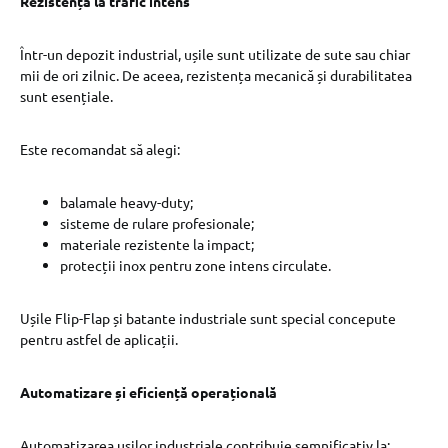
Rezistența la trafic intens
Într-un depozit industrial, ușile sunt utilizate de sute sau chiar
mii de ori zilnic. De aceea, rezistența mecanică și durabilitatea
sunt esențiale.
Este recomandat să alegi:
balamale heavy-duty;
sisteme de rulare profesionale;
materiale rezistente la impact;
protecții inox pentru zone intens circulate.
Ușile Flip-Flap și batante industriale sunt special concepute
pentru astfel de aplicații.
Automatizare și eficiență operațională
Automatizarea ușilor industriale contribuie semnificativ la: