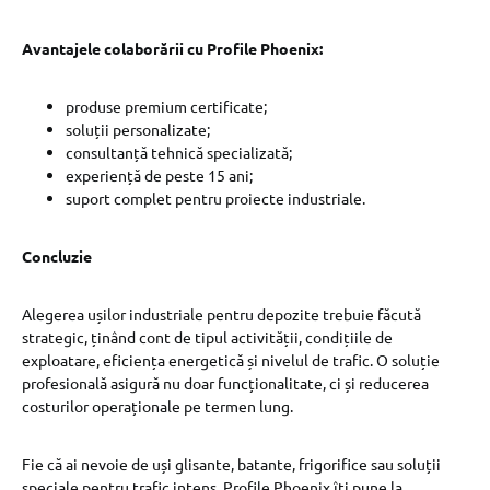
Avantajele colaborării cu Profile Phoenix:
produse premium certificate;
soluții personalizate;
consultanță tehnică specializată;
experiență de peste 15 ani;
suport complet pentru proiecte industriale.
Concluzie
Alegerea ușilor industriale pentru depozite trebuie făcută
strategic, ținând cont de tipul activității, condițiile de
exploatare, eficiența energetică și nivelul de trafic. O soluție
profesională asigură nu doar funcționalitate, ci și reducerea
costurilor operaționale pe termen lung.
Fie că ai nevoie de uși glisante, batante, frigorifice sau soluții
speciale pentru trafic intens, Profile Phoenix îți pune la