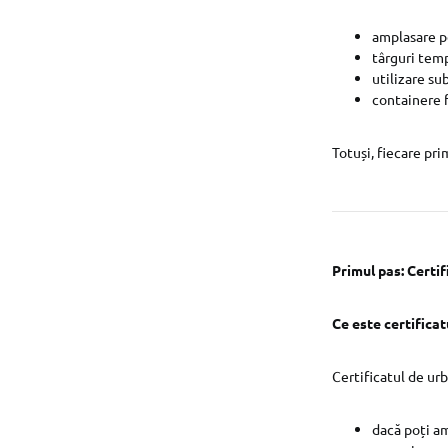
amplasare p
târguri tem
utilizare su
containere f
Totuși, fiecare pri
Primul pas: Certi
Ce este certifica
Certificatul de ur
dacă poți a