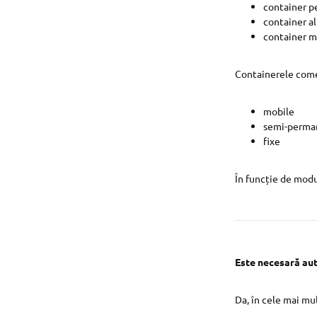
container 
container a
container m
Containerele comer
mobile
semi-perma
fixe
În funcție de modul
Este necesară aut
Da, în cele mai mul