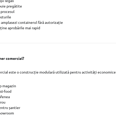
șii legali
buie pregătite
 procesul
sturile
ă amplasezi containerul fără autorizație
ține aprobările mai rapid
ner comercial?
cial este o construcție modulară utilizată pentru activități economice.
ip magazin
st-food
afenea
irou
entru șantier
showroom