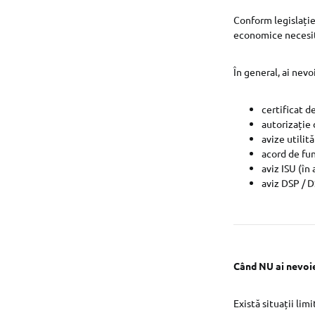
Conform legislație
economice necesită
În general, ai nevo
certificat d
autorizație
avize utilită
acord de fu
aviz ISU (în
aviz DSP / 
Când NU ai nevoie
Există situații lim