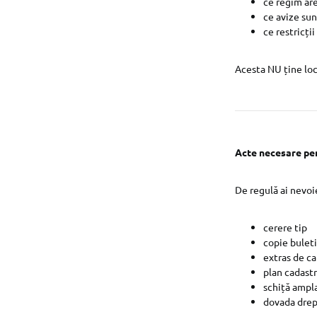
ce regim ar
ce avize su
ce restricții
Acesta NU ține loc
Acte necesare pen
De regulă ai nevoi
cerere tip
copie buleti
extras de ca
plan cadastr
schiță ampl
dovada drept