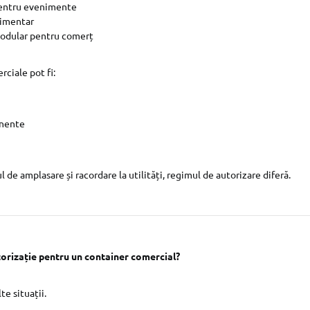
pentru evenimente
limentar
odular pentru comerț
ciale pot fi:
nente
 de amplasare și racordare la utilități, regimul de autorizare diferă.
orizație pentru un container comercial?
te situații.