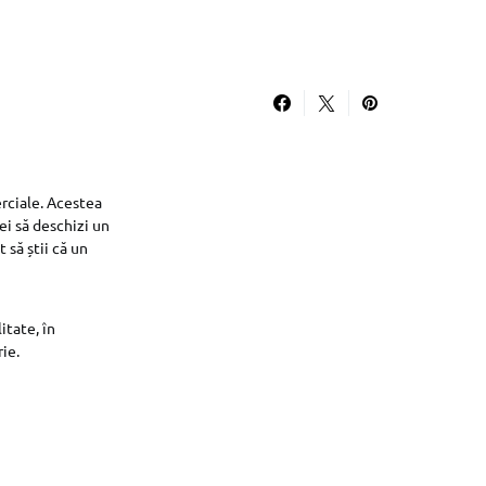
erciale. Acestea
ei să deschizi un
 să știi că un
itate, în
ie.