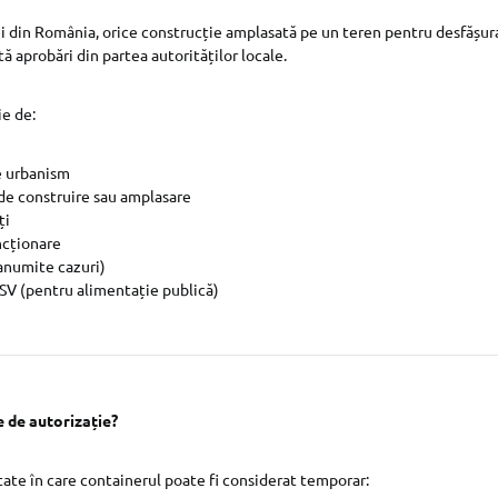
i din România, orice construcție amplasată pe un teren pentru desfășura
 aprobări din partea autorităților locale.
ie de:
e urbanism
 de construire sau amplasare
ți
ncționare
 anumite cazuri)
DSV (pentru alimentație publică)
 de autorizație?
itate în care containerul poate fi considerat temporar: