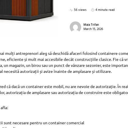
56 views
4 minute read
Maia Trifan
March 15, 2026
t mai mulți antreprenori aleg să deschidă afaceri folosind containere com
e, eficiente și mult mai accesibile decât construcțiile clasice. Fie că vr
ea, un magazin, un birou sau un punct de vânzare sezonier, este important
 necesită autorizații și avize înainte de amplasare și utilizare.
red că dacă un container este mobil, nu are nevoie de autorizație. În real
lor, autorizația de amplasare sau autorizația de construire este obligator
 afla:
ții sunt necesare pentru un container comercial