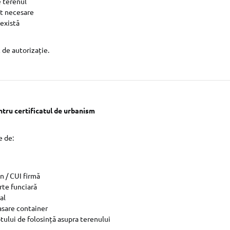
e terenul
nt necesare
 există
 de autorizație.
tru certificatul de urbanism
e de:
n / CUI firmă
rte funciară
al
asare container
ului de folosință asupra terenului