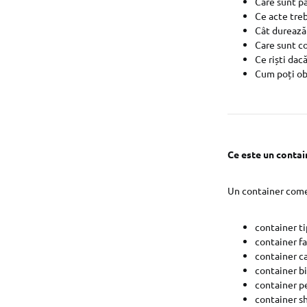
Care sunt pa
Ce acte tre
Cât durează
Care sunt co
Ce riști dac
Cum poți ob
Ce este un contai
Un container comer
container t
container fa
container c
container b
container p
container 