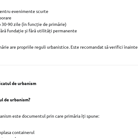
entru evenimente scurte
porare
b 30-90 zile (în funcție de primărie)
ără fundație și fără utilități permanente
mărie are propriile reguli urbanistice. Este recomandat să verifici înaint
ficatul de urbanism
tul de urbanism?
banism este documentul prin care primăria îți spune:
mplasa containerul