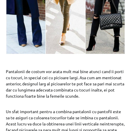
Pantalonii de costum vor arata mult mai bine atunci cand ii porti
cu tocuri, in special cei cu picioare largi. Asa cum am mentionat
anterior, designul larg al picioarelor te pot face sa pari mai scurta
dar cu lungimea adecvata combinata cu tocuri inalte, ei pot
functiona foarte bine la femeile scunde.
Un sfat important pentru a combina pantalonii cu pantofii este
sa te asiguri ca culoarea tocurilor tale se imbina cu pantalonii.
Acest lucru va duce la obtinerea unei linii verticale neintrerupte,
facand picioarele sa para mult mai lungi si proportile sa arate