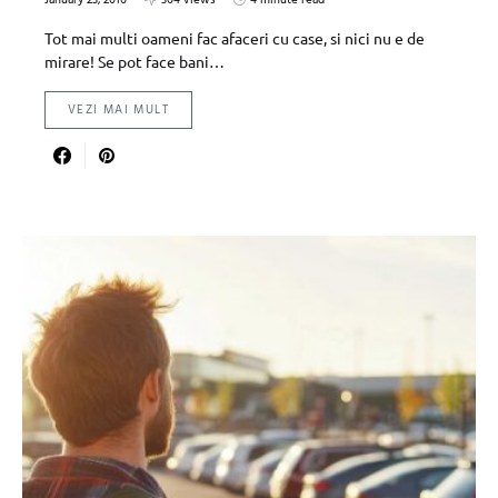
January 23, 2016
364 views
4 minute read
Tot mai multi oameni fac afaceri cu case, si nici nu e de
mirare! Se pot face bani…
VEZI MAI MULT