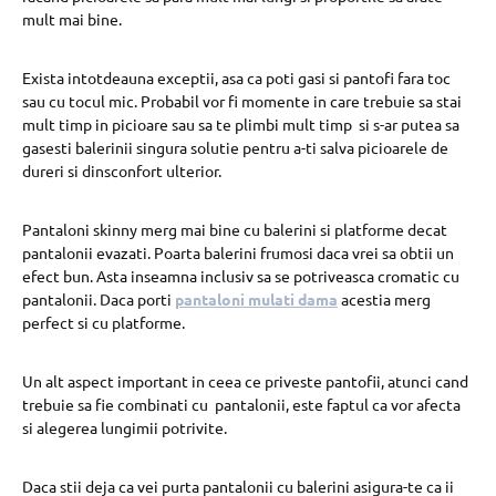
mult mai bine.
Exista intotdeauna exceptii, asa ca poti gasi si pantofi fara toc
sau cu tocul mic. Probabil vor fi momente in care trebuie sa stai
mult timp in picioare sau sa te plimbi mult timp si s-ar putea sa
gasesti balerinii singura solutie pentru a-ti salva picioarele de
dureri si dinsconfort ulterior.
Pantaloni skinny merg mai bine cu balerini si platforme decat
pantalonii evazati. Poarta balerini frumosi daca vrei sa obtii un
efect bun. Asta inseamna inclusiv sa se potriveasca cromatic cu
pantalonii. Daca porti
pantaloni mulati dama
acestia merg
perfect si cu platforme.
Un alt aspect important in ceea ce priveste pantofii, atunci cand
trebuie sa fie combinati cu pantalonii, este faptul ca vor afecta
si alegerea lungimii potrivite.
Daca stii deja ca vei purta pantalonii cu balerini asigura-te ca ii