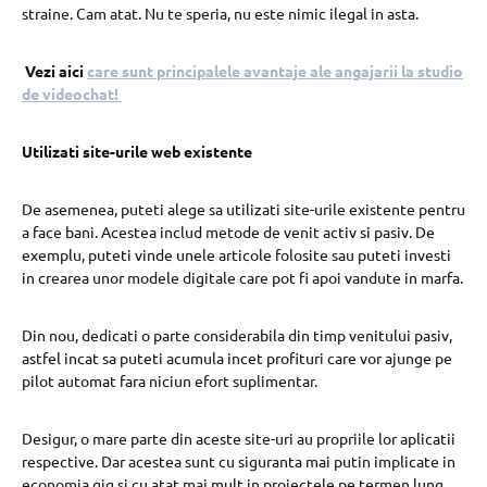
straine. Cam atat. Nu te speria, nu este nimic ilegal in asta.
Vezi aici
care sunt principalele avantaje ale angajarii la studio
de videochat
!
Utilizati site-urile web existente
De asemenea, puteti alege sa utilizati site-urile existente pentru
a face bani. Acestea includ metode de venit activ si pasiv. De
exemplu, puteti vinde unele articole folosite sau puteti investi
in crearea unor modele digitale care pot fi apoi vandute in marfa.
Din nou, dedicati o parte considerabila din timp venitului pasiv,
astfel incat sa puteti acumula incet profituri care vor ajunge pe
pilot automat fara niciun efort suplimentar.
Desigur, o mare parte din aceste site-uri au propriile lor aplicatii
respective. Dar acestea sunt cu siguranta mai putin implicate in
economia gig si cu atat mai mult in proiectele pe termen lung