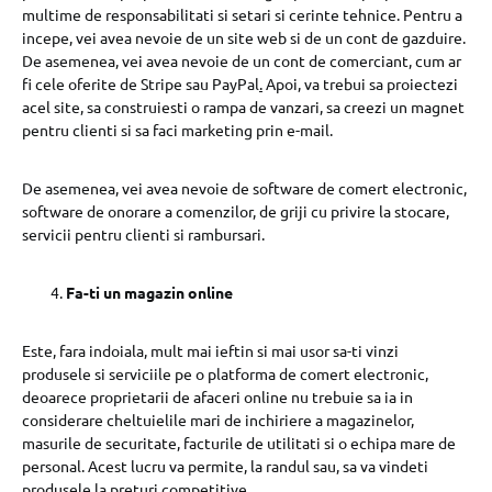
multime de responsabilitati si setari si cerinte tehnice. Pentru a
incepe, vei avea nevoie de un site web si de un cont de gazduire.
De asemenea, vei avea nevoie de un cont de comerciant, cum ar
fi cele oferite de Stripe sau PayPal
.
Apoi, va trebui sa proiectezi
acel site, sa construiesti o rampa de vanzari, sa creezi un magnet
pentru clienti si sa faci marketing prin e-mail.
De asemenea, vei avea nevoie de software de comert electronic,
software de onorare a comenzilor, de griji cu privire la stocare,
servicii pentru clienti si rambursari.
Fa-ti un magazin online
Este, fara indoiala, mult mai ieftin si mai usor sa-ti vinzi
produsele si serviciile pe o platforma de comert electronic,
deoarece proprietarii de afaceri online nu trebuie sa ia in
considerare cheltuielile mari de inchiriere a magazinelor,
masurile de securitate, facturile de utilitati si o echipa mare de
personal. Acest lucru va permite, la randul sau, sa va vindeti
produsele la preturi competitive.