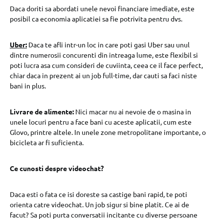
Daca doriti sa abordati unele nevoi financiare imediate, este
posibil ca economia aplicatiei sa fie potrivita pentru dvs.
Uber:
Daca te afli intr-un loc in care poti gasi Uber sau unul
dintre numerosii concurenti din intreaga lume, este flexibil si
poti lucra asa cum consideri de cuviinta, ceea ce il face perfect,
chiar daca in prezent ai un job full-time, dar cauti sa faci niste
bani in plus.
Livrare de alimente:
Nici macar nu ai nevoie de o masina in
unele locuri pentru a face bani cu aceste aplicatii, cum este
Glovo, printre altele. In unele zone metropolitane importante, o
bicicleta ar fi suficienta.
Ce cunosti despre videochat?
Daca esti o fata ce isi doreste sa castige bani rapid, te poti
orienta catre videochat. Un job sigur si bine platit. Ce ai de
facut? Sa poti purta conversatii incitante cu diverse persoane