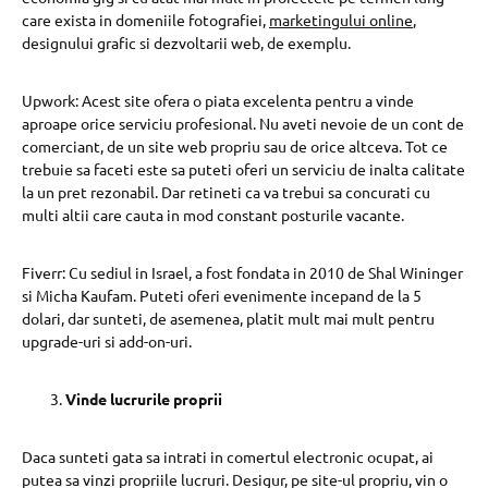
care exista in domeniile fotografiei,
marketingului online
,
designului grafic si dezvoltarii web, de exemplu.
Upwork: Acest site ofera o piata excelenta pentru a vinde
aproape orice serviciu profesional. Nu aveti nevoie de un cont de
comerciant, de un site web propriu sau de orice altceva. Tot ce
trebuie sa faceti este sa puteti oferi un serviciu de inalta calitate
la un pret rezonabil. Dar retineti ca va trebui sa concurati cu
multi altii care cauta in mod constant posturile vacante.
Fiverr: Cu sediul in Israel, a fost fondata in 2010 de Shal Wininger
si Micha Kaufam. Puteti oferi evenimente incepand de la 5
dolari, dar sunteti, de asemenea, platit mult mai mult pentru
upgrade-uri si add-on-uri.
Vinde lucrurile proprii
Daca sunteti gata sa intrati in comertul electronic ocupat, ai
putea sa vinzi propriile lucruri. Desigur, pe site-ul propriu, vin o