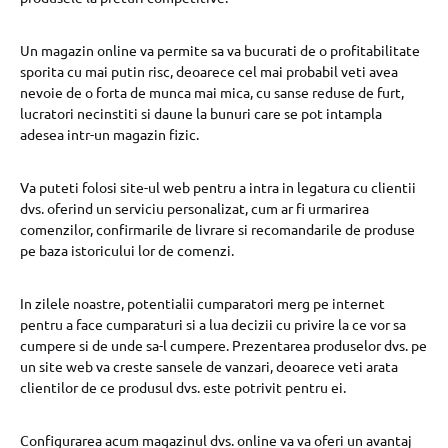
Un magazin online va permite sa va bucurati de o profitabilitate
sporita cu mai putin risc, deoarece cel mai probabil veti avea
nevoie de o forta de munca mai mica, cu sanse reduse de furt,
lucratori necinstiti si daune la bunuri care se pot intampla
adesea intr-un magazin fizic.
Va puteti folosi site-ul web pentru a intra in legatura cu clientii
dvs. oferind un serviciu personalizat, cum ar fi urmarirea
comenzilor, confirmarile de livrare si recomandarile de produse
pe baza istoricului lor de comenzi.
In zilele noastre, potentialii cumparatori merg pe internet
pentru a face cumparaturi si a lua decizii cu privire la ce vor sa
cumpere si de unde sa-l cumpere. Prezentarea produselor dvs. pe
un site web va creste sansele de vanzari, deoarece veti arata
clientilor de ce produsul dvs. este potrivit pentru ei.
Configurarea acum magazinul dvs. online va va oferi un avantaj